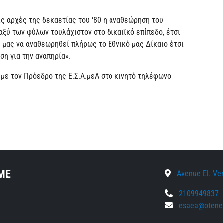
ις αρχές της δεκαετίας του ‘80 η αναθεώρηση του
αξύ των φύλων τουλάχιστον στο δικαιϊκό επίπεδο, έτσι
α μας να αναθεωρηθεί πλήρως το Εθνικό μας Δίκαιο έτσι
ση για την αναπηρία».
με τον Πρόεδρο της Ε.Σ.Α.μεΑ στο κινητό τηλέφωνο
ΜΕ
Avenue El. Veni
2109949837
esaea@otenet