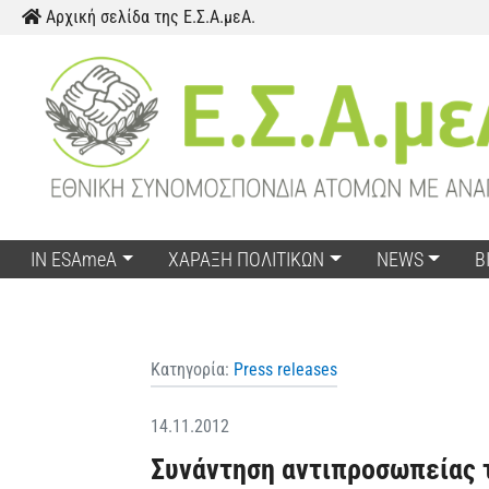
Skip to content
Αρχική σελίδα της Ε.Σ.Α.μεΑ.
IN ESAmeA
ΧΑΡΑΞΗ ΠΟΛΙΤΙΚΩΝ
NEWS
Β
Κατηγορία:
Press releases
14.11.2012
Συνάντηση αντιπροσωπείας τ