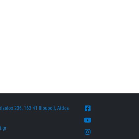
zelos 236, 163 41 Ilioupoli, Attica
Facebook
Youtube
.gr
Instagram