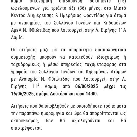
καμία οικονομική επιβάρυνση δεκαπέντε (15)
ωφελούμενων για τριάντα έξι (36) μήνες, στο Μικτό
Κέντρο Διημέρευσης & Ημερήσιας Φροντίδας για άτομα
με αναπηρίες, του Συλλόγου Γονέων και Κηδεμόνων
ΑμεΑ Ν. Φθιώτιδας που λειτουργεί, στην Λ. Ειρήνης 11Α
Λαμία.
Οι αιτήσεις μαζί με τα απαραίτητα δικαιολογητικά
συμμετοχής μπορούν να κατατεθούν ιδιοχείρως ή
ταχυδρομικώς ή μέσω υπηρεσίας ταχυμεταφοράς στα
γραφεία του Συλλόγου Γονέων και Κηδεμόνων Ατόμων
με Αναπηρία Ν. Φθιώτιδας που λειτουργεί, στην Λ.
Α
Ειρήνης 11
Λαμία, από
06/06/2025
μέχρι τις
16/06/2025, ημέρα Δευτέρα και ώρα 14:00.
Αιτήσεις που θα υποβληθούν με οποιοδήποτε τρόπο μετά
την παραπάνω ημερομηνία και ώρα θα απορρίπτονται ως
εκπρόθεσμες, δεν θα αξιολογούνται και θα
επιστρέφονται.