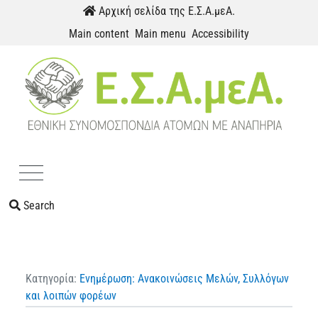
Skip to content
Αρχική σελίδα της Ε.Σ.Α.μεΑ.
Main content
Main menu
Accessibility
Menu
Search
Κατηγορία:
Ενημέρωση: Ανακοινώσεις Μελών, Συλλόγων
και λοιπών φορέων