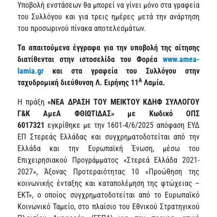
Υποβολή ενστάσεων θα μπορεί να γίνει μόνο στα γραφεία
του Συλλόγου και για τρεις ημέρες μετά την ανάρτηση
του προσωρινού πίνακα αποτελεσμάτων.
Τα απαιτούμενα έγγραφα για την υποβολή της αίτησης
διατίθενται στην ιστοσελίδα του Φορέα
www
.
amea
-
lamia
.
gr
και στα γραφεία του Συλλόγου στην
Α
ταχυδρομική διεύθυνση Λ. Ειρήνης 11
Λαμία.
Η πράξη
«ΝΕΑ ΔΡΑΣΗ ΤΟΥ ΜΕΙΚΤΟΥ ΚΔΗΦ ΣΥΛΛΟΓΟΥ
Γ&Κ ΑμεΑ ΦΘΙΩΤΙΔΑΣ» με Κωδικό ΟΠΣ
6017321
εγκρίθηκε με την 1601-4/6/2025 απόφαση ΕΥΔ
ΕΠ Στερεάς Ελλάδας και συγχρηματοδοτείται από την
Ελλάδα και την Ευρωπαϊκή Ένωση, μέσω του
Επιχειρησιακού Προγράμματος «Στερεά Ελλάδα 2021-
2027», Άξονας Προτεραιότητας 10 «Προώθηση της
κοινωνικής ένταξης και καταπολέμηση της φτώχειας –
ΕΚΤ», ο οποίος συγχρηματοδοτείται από το Ευρωπαϊκό
Κοινωνικό Ταμείο, στο πλαίσιο του Εθνικού Στρατηγικού