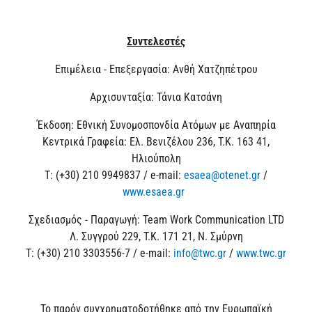
Συντελεστές
Επιμέλεια - Επεξεργασία: Ανθή Χατζηπέτρου
Αρχισυνταξία: Τάνια Κατσάνη
Έκδοση: Εθνική Συνομοσπονδία Ατόμων με Αναπηρία
Κεντρικά Γραφεία: Ελ. Βενιζέλου 236, Τ.Κ. 163 41,
Ηλιούπολη
Τ: (+30) 210 9949837 / e-mail:
esaea@otenet.gr
/
www.esaea.gr
Σχεδιασμός - Παραγωγή: Team Work Communication LTD
Λ. Συγγρού 229, Τ.Κ. 171 21, Ν. Σμύρνη
Τ: (+30) 210 3303556-7 / e-mail:
info@twc.gr
/
www.twc.gr
Το παρόν συγχρηματοδοτήθηκε από την Ευρωπαϊκή