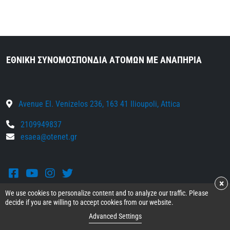
ΕΘΝΙΚΗ ΣΥΝΟΜΟΣΠΟΝΔΙΑ ΑΤΟΜΩΝ ΜΕ ΑΝΑΠΗΡΙΑ
Avenue El. Venizelos 236, 163 41 Ilioupoli, Attica
2109949837
esaea@otenet.gr
Facebook
Youtube
Instagram
Twitter
×
We use cookies to personalize content and to analyze our traffic. Please
decide if you are willing to accept cookies from our website.
© 2026 IN-ESAmeA
Advanced Settings
Terms and conditions
•
Privacy policy
•
Cookie policy
•