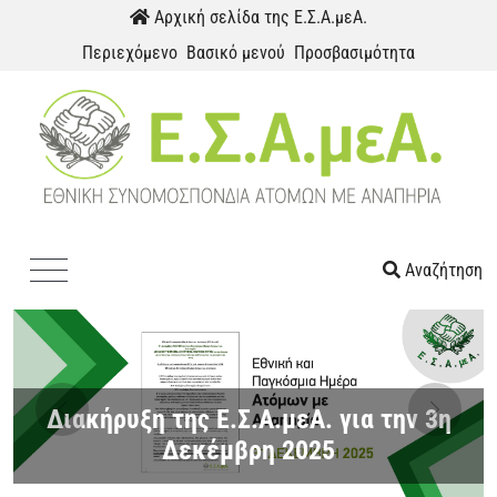
Παράκαμψη προς το περιεχόμενο
Αρχική σελίδα της Ε.Σ.Α.μεΑ.
Περιεχόμενο
Βασικό μενού
Προσβασιμότητα
Αναζήτηση
Menu
Link
Διακήρυξη της Ε.Σ.Α.μεΑ. για την 3η
Previous
Next
Δεκέμβρη 2025