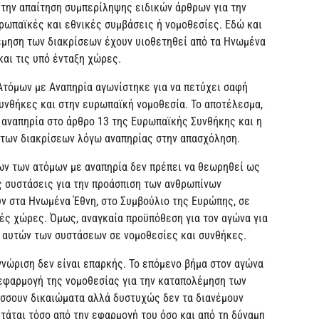
 την απαίτηση συμπερίληψης ειδικών άρθρων για την
ρωπαϊκές και εθνικές συμβάσεις ή νομοθεσίες. Εδώ και
λέμηση των διακρίσεων έχουν υιοθετηθεί από τα Ηνωμένα
και τις υπό ένταξη χώρες.
Ατόμων με Αναπηρία αγωνίστηκε για να πετύχει σαφή
υνθήκες και στην ευρωπαϊκή νομοθεσία. Το αποτέλεσμα,
ν αναπηρία στο άρθρο 13 της Ευρωπαϊκής Συνθήκης και η
 των διακρίσεων λόγω αναπηρίας στην απασχόληση.
ν των ατόμων με αναπηρία δεν πρέπει να θεωρηθεί ως
ς συστάσεις για την προάσπιση των ανθρωπίνων
ν στα Ηνωμένα Έθνη, στο Συμβούλιο της Ευρώπης, σε
ές χώρες. Όμως, αναγκαία προϋπόθεση για τον αγώνα για
 αυτών των συστάσεων σε νομοθεσίες και συνθήκες.
γνώριση δεν είναι επαρκής. Το επόμενο βήμα στον αγώνα
 εφαρμογή της νομοθεσίας για την καταπολέμηση των
ύσσουν δικαιώματα αλλά δυστυχώς δεν τα διανέμουν
τάται τόσο από την εφαρμογή του όσο και από τη δύναμη