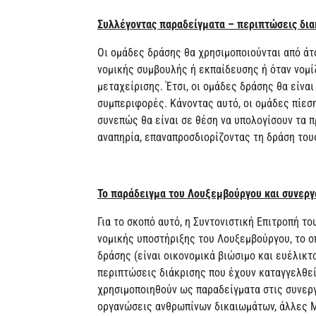
Συλλέγοντας παραδείγματα – περιπτώσεις δι
Οι ομάδες δράσης θα χρησιμοποιούνται από άτ
νομικής συμβουλής ή εκπαίδευσης ή όταν νομίζ
μεταχείρισης. Έτσι, οι ομάδες δράσης θα είνα
συμπεριφορές. Κάνοντας αυτό, οι ομάδες πίεσ
συνεπώς θα είναι σε θέση να υπολογίσουν τα 
αναπηρία, επαναπροσδιορίζοντας τη δράση του
Το παράδειγμα του Λουξεμβούργου και συνεργ
Για το σκοπό αυτό, η Συντονιστική Επιτροπή τ
νομικής υποστήριξης του Λουξεμβούργου, το ο
δράσης (είναι οικονομικά βιώσιμο και ευέλικτ
περιπτώσεις διάκρισης που έχουν καταγγελθεί
χρησιμοποιηθούν ως παραδείγματα στις συνεργ
οργανώσεις ανθρωπίνων δικαιωμάτων, άλλες Μ