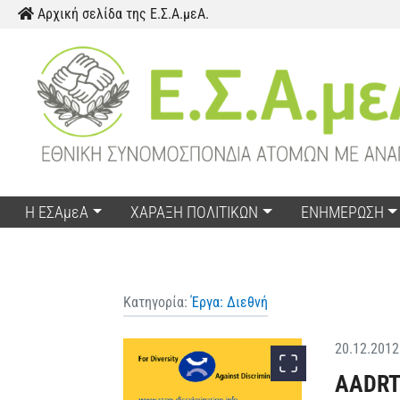
Παράκαμψη προς το περιεχόμενο
Αρχική σελίδα της Ε.Σ.Α.μεΑ.
Η ΕΣΑμεΑ
ΧΑΡΑΞΗ ΠΟΛΙΤΙΚΩΝ
ΕΝΗΜΕΡΩΣΗ
Κατηγορία:
Έργα: Διεθνή
20.12.2012
AADR