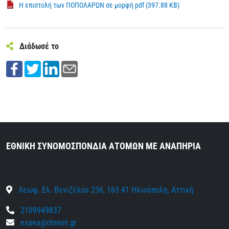
Η επιστολή των ΠΟΠΟΛΑΡΩΝ σε μορφή pdf (397.88 KB)
Διάδωσέ το
ΕΘΝΙΚΗ ΣΥΝΟΜΟΣΠΟΝΔΙΑ ΑΤΟΜΩΝ ΜΕ ΑΝΑΠΗΡΙΑ
Λεωφ. Ελ. Βενιζέλου 236, 163 41 Ηλιούπολη, Αττική
2109949837
esaea@otenet.gr