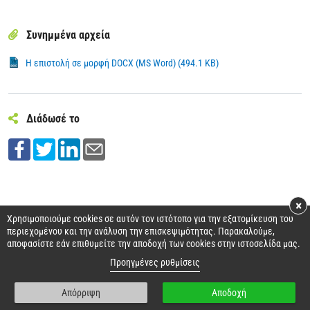
Συνημμένα αρχεία
Η επιστολή σε μορφή DOCX (MS Word) (494.1 KB)
Διάδωσέ το
×
Χρησιμοποιούμε cookies σε αυτόν τον ιστότοπο για την εξατομίκευση του
περιεχομένου και την ανάλυση την επισκεψιμότητας. Παρακαλούμε,
αποφασίστε εάν επιθυμείτε την αποδοχή των cookies στην ιστοσελίδα μας.
ΕΘΝΙΚΗ ΣΥΝΟΜΟΣΠΟΝΔΙΑ ΑΤΟΜΩΝ ΜΕ ΑΝΑΠΗΡΙΑ
Προηγμένες ρυθμίσεις
Απόρριψη
Αποδοχή