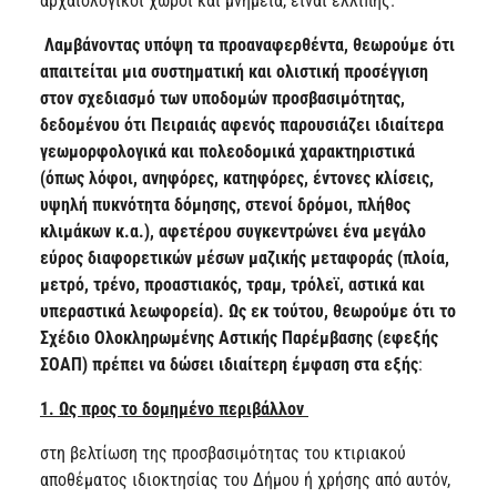
αρχαιολογικοί χώροι και μνημεία, είναι ελλιπής.
Λαμβάνοντας υπόψη τα προαναφερθέντα, θεωρούμε ότι
απαιτείται μια συστηματική και ολιστική προσέγγιση
στον σχεδιασμό των υποδομών προσβασιμότητας,
δεδομένου ότι Πειραιάς αφενός παρουσιάζει ιδιαίτερα
γεωμορφολογικά και πολεοδομικά χαρακτηριστικά
(όπως λόφοι, ανηφόρες, κατηφόρες, έντονες κλίσεις,
υψηλή πυκνότητα δόμησης, στενοί δρόμοι, πλήθος
κλιμάκων κ.α.), αφετέρου συγκεντρώνει ένα μεγάλο
εύρος διαφορετικών μέσων μαζικής μεταφοράς (πλοία,
μετρό, τρένο, προαστιακός, τραμ, τρόλεϊ, αστικά και
υπεραστικά λεωφορεία). Ως εκ τούτου, θεωρούμε ότι το
Σχέδιο Ολοκληρωμένης Αστικής Παρέμβασης (εφεξής
ΣΟΑΠ) πρέπει να δώσει ιδιαίτερη έμφαση στα εξής
:
1. Ως προς το δομημένο περιβάλλον
στη βελτίωση της προσβασιμότητας του κτιριακού
αποθέματος ιδιοκτησίας του Δήμου ή χρήσης από αυτόν,