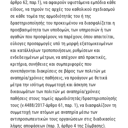
άρθρο 62, παρ.1), να αφαιρούν υφιστάμενα εμπόδια κάθε
είδους, να τηρούν τις αρχές του καθολικού σχεδιασμού
σε κάθε τομέα της αρμοδιότητάς του ή της
δραστηριοποίησής του προκειμένου να διασφαλίζεται η
προσβασιμότητα των υποδομών, των υπηρεσιών ή των
αγαθών που προσφέρουν, να παρέχουν, όπου απαιτείται,
εύλογες προσαρμογές υπό τη μορφή εξατομικευμένων
και κατάλληλων τροποποιήσεων, ρυθμίσεων και
ενδεδειγμένων μέτρων, να απέχουν από πρακτικές,
κριτήρια, συνήθειες και συμπεριφορές που
συνεπάγονται διακρίσεις σε βάρος των πολιτών με
αναπηρία/χρόνιες παθήσεις, να προάγουν με θετικά
μέτρα την ισότιμη συμμετοχή και άσκηση των
δικαιωμάτων των πολιτών με αναπηρία/χρόνιες
παθήσεις στους τομείς αρμοδιότητάς/δραστηριοποίησής
τους (ν.4488/2017-άρθρο 61, παρ. 1), να διασφαλίζουν τη
συμμετοχή των ατόμων με αναπηρία μέσω των
αντιπροσωπευτικών τους οργανώσεων στις διαδικασίες
λήψης αποφάσεων (παρ. 3, άρθρο 4 της Σύμβασης).