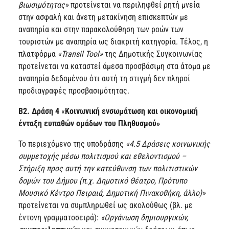
βιωσιμότητας»
προτείνεται να περιληφθεί ρητή μνεία
στην ασφαλή και άνετη μετακίνηση επισκεπτών με
αναπηρία και στην παρακολούθηση των ροών των
τουριστών με αναπηρία ως διακριτή κατηγορία. Τέλος, η
πλατφόρμα
«Transil Tool»
της Δημοτικής Συγκοινωνίας
προτείνεται να καταστεί άμεσα προσβάσιμη στα άτομα με
αναπηρία δεδομένου ότι αυτή τη στιγμή δεν πληροί
προδιαγραφές προσβασιμότητας.
Β2. Δράση 4
«
Κοινωνική ενσωμάτωση και οικονομική
ένταξη ευπαθών ομάδων του Πληθυσμού»
Το περιεχόμενο της υποδράσης
«4.5 Δράσεις κοινωνικής
συμμετοχής μέσω πολιτισμού και εθελοντισμού –
Στήριξη προς αυτή την κατεύθυνση των πολιτιστικών
δομών του Δήμου (π.χ. Δημοτικό Θέατρο, Πρότυπο
Μουσικό Κέντρο Πειραιά, Δημοτική Πινακοθήκη, άλλο)»
προτείνεται να συμπληρωθεί ως ακολούθως (βλ. με
έντονη γραμματοσειρά):
«Οργάνωση δημιουργικών,