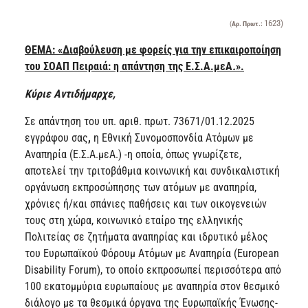
1623)
(
Αρ. Πρωτ.:
ΘΕΜΑ: «Διαβούλευση με φορείς για την επικαιροποίηση
του ΣΟΑΠ Πειραιά: η απάντηση της Ε.Σ.Α.μεΑ
.
».
Κύριε Αντιδήμαρχε,
Σε απάντηση του υπ. αριθ. πρωτ. 73671/01.12.2025
εγγράφου σας
,
η Εθνική Συνομοσπονδία Ατόμων με
Αναπηρία (Ε.Σ.Α.μεΑ.) -η οποία, όπως γνωρίζετε,
αποτελεί την τριτοβάθμια κοινωνική και συνδικαλιστική
οργάνωση εκπροσώπησης των ατόμων με αναπηρία,
χρόνιες ή/και σπάνιες παθήσεις και των οικογενειών
τους στη χώρα, κοινωνικό εταίρο της ελληνικής
Πολιτείας σε ζητήματα αναπηρίας και ιδρυτικό μέλος
του Ευρωπαϊκού Φόρουμ Ατόμων με Αναπηρία (European
Disability Forum), το οποίο εκπροσωπεί περισσότερα από
100 εκατομμύρια ευρωπαίους με αναπηρία στον θεσμικό
διάλογο με τα θεσμικά όργανα της Ευρωπαϊκής Ένωσης-