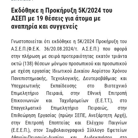
Εκδόθηκε η Προκήρυξη 5Κ/2024 του
ΑΣΕΠ με 19 θέσεις για άτομα με
αναπηρία και συγγενείς
Γνωστοποιείται ότι εκδόθηκε η 5Κ/2024 Προκήρυξη του
Α.Σ.Ε.Π.(Φ.Ε.Κ. 36/20.08.2024/τ. Α.Σ.Ε.Π.) που αφορά
στην πλήρωση με σειρά προτεραιότητας εκατόν τριάντα
οκτώ (138) θέσεων μόνιμου προσωπικού και προσωπικού
με σχέση εργασίας Ιδιωτικού Δικαίου Αορίστου Χρόνου
Πανεπιστημιακής, Τεχνολογικής, Δευτεροβάθμιας και
Υποχρεωτικής Εκπαίδευσης στο Βιοτεχνικό
Επιμελητήριο Πειραιά, στην Εθνική Επιτροπή
Επικοινωνιών και Ταχυδρομείων (Ε.Ε.Τ.Τ.), στο
Επαγγελματικό Επιμελητήριο Πειραιώς, στην
Επιθεώρηση Εργασίας (πρώην ΣΕΠΕ, Ανεξάρτητη Αρχή),
στην Επιτροπή Εποπτείας και Ελέγχου Παιγνίων
(Ε.Ε.Ε.Π.), στον Συμβολαιογραφικό Σύλλογο Εφετείων
Αθηνών-Πειραιώς-Αιγαίου και Δωδεκανήσου, στο