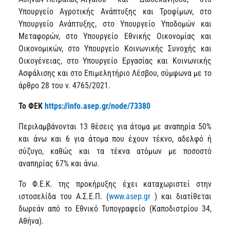
Υπουργείο Αγροτικής Ανάπτυξης και Τροφίμων, στο
Υπουργείο Ανάπτυξης, στο Υπουργείο Υποδομών και
Μεταφορών, στο Υπουργείο Εθνικής Οικονομίας και
Οικονομικών, στο Υπουργείο Κοινωνικής Συνοχής και
Οικογένειας, στο Υπουργείο Εργασίας και Κοινωνικής
Ασφάλισης και στο Επιμελητήριο Λέσβου, σύμφωνα με το
άρθρο 28 του ν. 4765/2021.
Το ΦΕΚ
https://info.asep.gr/node/73380
Περιλαμβάνονται 13 θέσεις για άτομα με αναπηρία 50%
και άνω και 6 για άτομα που έχουν τέκνο, αδελφό ή
σύζυγο, καθώς και τα τέκνα ατόμων με ποσοστό
αναπηρίας 67% και άνω.
Το Φ.Ε.Κ. της προκήρυξης έχει καταχωριστεί στην
ιστοσελίδα του Α.Σ.Ε.Π. (
www.asep.gr
) και διατίθεται
δωρεάν από το Εθνικό Τυπογραφείο (Καποδιστρίου 34,
Αθήνα).