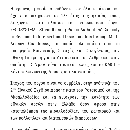
Η έρευνα, η οποία απευθύνεται σε όλα τα άτομα που
ο
έχουν συμπληρώσει το 18
έτος της ηλικίας τους,
διεξάγεται στο πλαίσιο του ευρωπαϊκού έργου
«ECOSYSTEM - Strengthening Public Authorities’ Capacity
to Respond to Intersectional Discrimination through Multi-
Agency Coalitions», το οποίο υλοποιείται από το
υπουργείο Κοινωνικής Συνοχής και Οικογένειας, την
Εθνική Επιτροπή για τα Δικαιώματα του Ανθρώπου, στην
οποία η Ε.Σ.Α.μεΑ. είναι τακτικό μέλος, και το ΚΜΟΠ -
Κέντρο Κοινωνικής Δράσης και Καινοτομίας.
Στόχος του έργου είναι να συμβάλει στην ανάπτυξη του
ου
2
Εθνικού Σχεδίου Δράσης κατά του Ρατσισμού και της
Μισαλλοδοξίας και να ενισχύσει την ικανότητα των
εθνικών αρχών στην Ελλάδα όσον αφορά στην
καταπολέμηση της μισαλλοδοξίας, του ρατσισμού και
των πολλαπλών και διατομεακών διακρίσεων.
Η συμπλήρωση του Ερωτηματολογίου διαρκεί 10-15