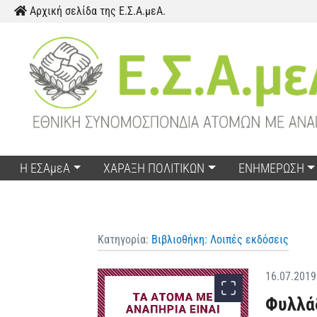
Παράκαμψη προς το περιεχόμενο
Αρχική σελίδα της Ε.Σ.Α.μεΑ.
Η ΕΣΑμεΑ
ΧΑΡΑΞΗ ΠΟΛΙΤΙΚΩΝ
ΕΝΗΜΕΡΩΣΗ
Κατηγορία:
Βιβλιοθήκη: Λοιπές εκδόσεις
16.07.2019
Φυλλάδ