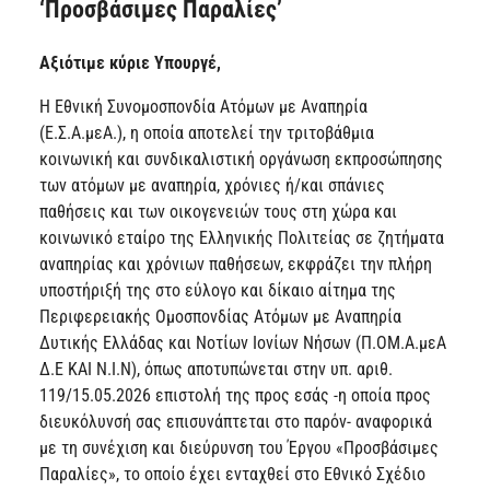
‘Προσβάσιμες Παραλίες’
Αξιότιμε κύριε Υπουργέ,
Η Εθνική Συνομοσπονδία Ατόμων με Αναπηρία
(Ε.Σ.Α.μεΑ.), η οποία αποτελεί την τριτοβάθμια
κοινωνική και συνδικαλιστική οργάνωση εκπροσώπησης
των ατόμων με αναπηρία, χρόνιες ή/και σπάνιες
παθήσεις και των οικογενειών τους στη χώρα και
κοινωνικό εταίρο της Ελληνικής Πολιτείας σε ζητήματα
αναπηρίας και χρόνιων παθήσεων, εκφράζει την πλήρη
υποστήριξή της στο εύλογο και δίκαιο αίτημα της
Περιφερειακής Ομοσπονδίας Ατόμων με Αναπηρία
Δυτικής Ελλάδας και Νοτίων Ιονίων Νήσων (Π.ΟΜ.Α.μεΑ
Δ.Ε ΚΑΙ Ν.Ι.Ν), όπως αποτυπώνεται στην υπ. αριθ.
119/15.05.2026 επιστολή της προς εσάς -η οποία προς
διευκόλυνσή σας επισυνάπτεται στο παρόν- αναφορικά
με τη συνέχιση και διεύρυνση του Έργου «Προσβάσιμες
Παραλίες», το οποίο έχει ενταχθεί στο Εθνικό Σχέδιο