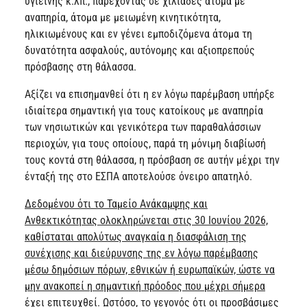
υγιεινής κ.λπ., παρέχοντας σε χιλιάδες άτομα με
αναπηρία, άτομα με μειωμένη κινητικότητα,
ηλικιωμένους και εν γένει εμποδιζόμενα άτομα τη
δυνατότητα ασφαλούς, αυτόνομης και αξιοπρεπούς
πρόσβασης στη θάλασσα.
Αξίζει να επισημανθεί ότι η εν λόγω παρέμβαση υπήρξε
ιδιαίτερα σημαντική για τους κατοίκους με αναπηρία
των νησιωτικών και γενικότερα των παραθαλάσσιων
περιοχών, για τους οποίους, παρά τη μόνιμη διαβίωσή
τους κοντά στη θάλασσα, η πρόσβαση σε αυτήν μέχρι την
ένταξή της στο ΕΣΠΑ αποτελούσε όνειρο απατηλό.
Δεδομένου ότι το Ταμείο Ανάκαμψης και
Ανθεκτικότητας ολοκληρώνεται στις 30 Ιουνίου 2026,
καθίσταται απολύτως αναγκαία η διασφάλιση της
συνέχισης και διεύρυνσης της εν λόγω παρέμβασης
μέσω δημόσιων πόρων, εθνικών ή ευρωπαϊκών, ώστε να
μην ανακοπεί η σημαντική πρόοδος που μέχρι σήμερα
έχει επιτευχθεί
. Ωστόσο, το γεγονός ότι οι προσβάσιμες