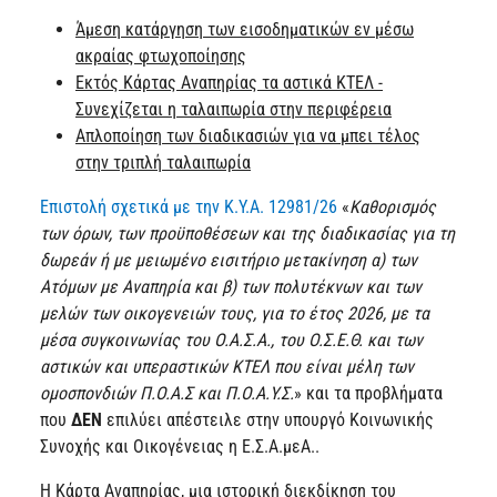
Άμεση κατάργηση των εισοδηματικών εν μέσω
ακραίας φτωχοποίησης
Εκτός Κάρτας Αναπηρίας τα αστικά ΚΤΕΛ -
Συνεχίζεται η ταλαιπωρία στην περιφέρεια
Απλοποίηση των διαδικασιών για να μπει τέλος
στην τριπλή ταλαιπωρία
Επιστολή σχετικά με την Κ.Υ.Α. 12981/26
«
Καθορισμός
των όρων, των προϋποθέσεων και της διαδικασίας για τη
δωρεάν ή με μειωμένο εισιτήριο μετακίνηση α) των
Ατόμων με Αναπηρία και β) των πολυτέκνων και των
μελών των οικογενειών τους, για το έτος 2026, με τα
μέσα συγκοινωνίας του Ο.Α.Σ.Α., του Ο.Σ.Ε.Θ. και των
αστικών και υπεραστικών ΚΤΕΛ που είναι μέλη των
ομοσπονδιών Π.Ο.Α.Σ και Π.Ο.Α.Υ.Σ.
» και τα προβλήματα
που
ΔΕΝ
επιλύει απέστειλε στην υπουργό Κοινωνικής
Συνοχής και Οικογένειας η Ε.Σ.Α.μεΑ..
Η Κάρτα Αναπηρίας, μια ιστορική διεκδίκηση του