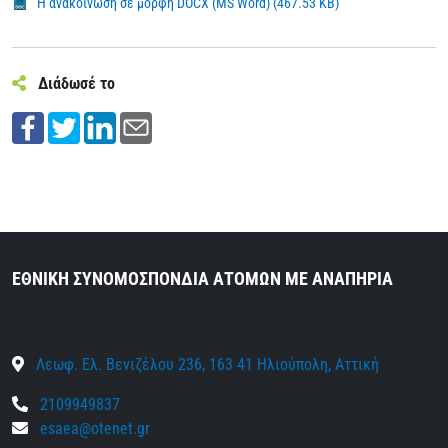
Η ανακοίνωση σε μορφή DOCX (MS Word) (467.53 KB)
Διάδωσέ το
ΕΘΝΙΚΗ ΣΥΝΟΜΟΣΠΟΝΔΙΑ ΑΤΟΜΩΝ ΜΕ ΑΝΑΠΗΡΙΑ
Λεωφ. Ελ. Βενιζέλου 236, 163 41 Ηλιούπολη, Αττική
2109949837
esaea@otenet.gr