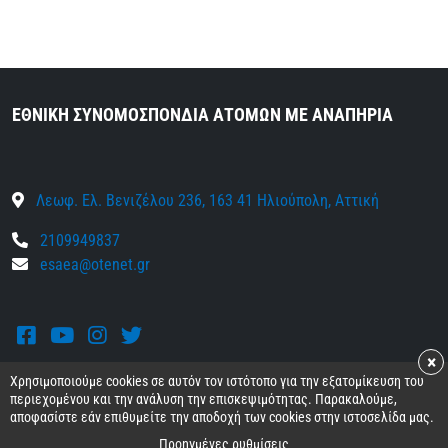
ΕΘΝΙΚΗ ΣΥΝΟΜΟΣΠΟΝΔΙΑ ΑΤΟΜΩΝ ΜΕ ΑΝΑΠΗΡΙΑ
Λεωφ. Ελ. Βενιζέλου 236, 163 41 Ηλιούπολη, Αττική
2109949837
esaea@otenet.gr
Facebook
Youtube
Instagram
Twitter
×
Χρησιμοποιούμε cookies σε αυτόν τον ιστότοπο για την εξατομίκευση του
περιεχομένου και την ανάλυση την επισκεψιμότητας. Παρακαλούμε,
αποφασίστε εάν επιθυμείτε την αποδοχή των cookies στην ιστοσελίδα μας.
© 2026 Ε.Σ.Α.μεΑ.
Όροι και προϋποθέσεις
•
Προσωπικά δεδομένα
•
Προηγμένες ρυθμίσεις