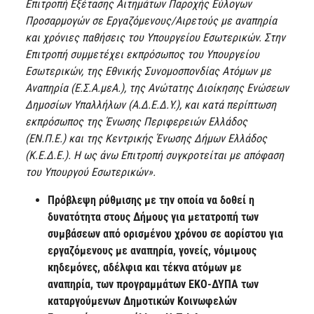
Επιτροπή Εξέτασης Αιτημάτων Παροχής Εύλογων
Προσαρμογών σε Εργαζόμενους/Αιρετούς με αναπηρία
και χρόνιες παθήσεις του Υπουργείου Εσωτερικών. Στην
Επιτροπή συμμετέχει εκπρόσωπος του Υπουργείου
Εσωτερικών, της Εθνικής Συνομοσπονδίας Ατόμων με
Αναπηρία (Ε.Σ.Α.μεΑ.), της Ανώτατης Διοίκησης Ενώσεων
Δημοσίων Υπαλλήλων (Α.Δ.Ε.Δ.Υ.), και κατά περίπτωση
εκπρόσωπος της Ένωσης Περιφερειών Ελλάδος
(ΕΝ.Π.Ε.) και της Κεντρικής Ένωσης Δήμων Ελλάδος
(Κ.Ε.Δ.Ε.). Η ως άνω Επιτροπή συγκροτείται με απόφαση
του Υπουργού Εσωτερικών».
Πρόβλεψη ρύθμισης με την οποία να δοθεί η
δυνατότητα στους Δήμους για μετατροπή των
συμβάσεων από ορισμένου χρόνου σε αορίστου για
εργαζόμενους με αναπηρία, γονείς, νόμιμους
κηδεμόνες, αδέλφια και τέκνα ατόμων με
αναπηρία, των προγραμμάτων ΕΚΟ-ΔΥΠΑ των
καταργούμενων Δημοτικών Κοινωφελών