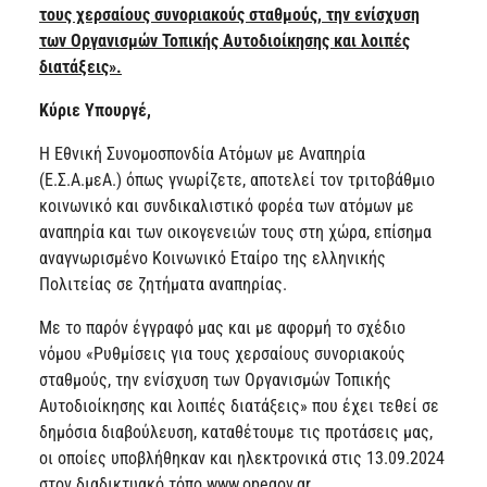
τους χερσαίους συνοριακούς σταθμούς, την ενίσχυση
των Οργανισμών Τοπικής Αυτοδιοίκησης και λοιπές
διατάξεις».
Κύριε Υπουργέ,
Η Εθνική Συνομοσπονδία Ατόμων με Αναπηρία
(Ε.Σ.Α.μεΑ.) όπως γνωρίζετε, αποτελεί τον τριτοβάθμιο
κοινωνικό και συνδικαλιστικό φορέα των ατόμων με
αναπηρία και των οικογενειών τους στη χώρα, επίσημα
αναγνωρισμένο Κοινωνικό Εταίρο της ελληνικής
Πολιτείας σε ζητήματα αναπηρίας.
Με το παρόν έγγραφό μας και με αφορμή το σχέδιο
νόμου «Ρυθμίσεις για τους χερσαίους συνοριακούς
σταθμούς, την ενίσχυση των Οργανισμών Τοπικής
Αυτοδιοίκησης και λοιπές διατάξεις» που έχει τεθεί σε
δημόσια διαβούλευση, καταθέτουμε τις προτάσεις μας,
οι οποίες υποβλήθηκαν και ηλεκτρονικά στις 13.09.2024
στον διαδικτυακό τόπο www.opegov.gr.