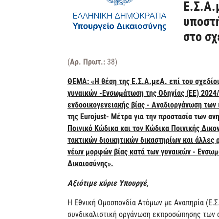
Ε.Σ.Α.
υποστή
στο σχ
(
Αρ. Πρωτ.:
38)
ΘΕΜΑ: «Η θέση της Ε.Σ.Α.μεΑ. επί του σχεδί
γυναικών -Ενσωμάτωση της Οδηγίας (ΕΕ) 2024/
ενδοοικογενειακής βίας - Αναδιοργάνωση των 
της Eurojust- Μέτρα για την προστασία των α
Ποινικό Κώδικα και τον Κώδικα Ποινικής Δικο
τακτικών διοικητικών δικαστηρίων και άλλες ρ
νέων μορφών βίας κατά των γυναικών - Ενσωμ
Δικαιοσύνης».
Αξιότιμε κύριε Υπουργέ,
Η Εθνική Ομοσπονδία Ατόμων με Αναπηρία (Ε.Σ.
συνδικαλιστική οργάνωση εκπροσώπησης των α