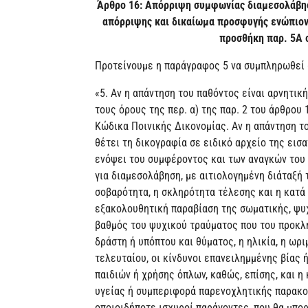
Άρθρο 16: Απόρριψη συμφωνίας διαμεσολάβηση
απόρριψης και δικαίωμα προσφυγής ενώπιον 
προσθήκη παρ. 5Α σ
Προτείνουμε η παράγραφος 5 να συμπληρωθεί 
«5. Αν η απάντηση του παθόντος είναι αρνητικ
τους όρους της περ. α) της παρ. 2 του άρθρου 1
Κώδικα Ποινικής Δικονομίας. Αν η απάντηση το
θέτει τη δικογραφία σε ειδικό αρχείο της εισ
ενόψει του συμφέροντος και των αναγκών του 
για διαμεσολάβηση, με αιτιολογημένη διάταξή 
σοβαρότητα, η σκληρότητα τέλεσης και η κατά
εξακολουθητική παραβίαση της σωματικής, ψυχ
βαθμός του ψυχικού τραύματος που του προκλ
δράστη ή υπόπτου και θύματος, η ηλικία, η ωρ
τελευταίου, οι κίνδυνοι επανειλημμένης βίας
παιδιών ή χρήσης όπλων, καθώς, επίσης, και 
υγείας ή συμπεριφορά παρενοχλητικής παρακολ
οποιοιδήποτε ισχυροί παράγοντες, που θα μπο