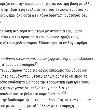
ρίζονται στην παρούσα οδηγία, σε ισότιμη βάση με άλλα
 στην ιδιαίτερη ευαλωτότητα των εν λόγω θυμάτων και
εια», παρ’ όλα αυτά η εν λόγω διάσταση δυστυχώς δεν
.
 ειδική αναφορά στα άτομα με αναπηρία και, ως εκ
ίου για την προστασία και την υποστήριξή τους,
 Α’ του σχεδίου νόμου. Ειδικότερα, τα εν λόγω άρθρα
α
επιβαρυντικών περιστάσεων
(aggravating circumstances)
[1]
ς ατόμου με αναπηρία.
ατευθυντήριων προς τις αρχές επιβολής του νόμου και
συμπεριλαμβάνονται, μεταξύ άλλων, οδηγίες ως προς το
ρόπο ευαίσθητο ως προς την τραυματική εμπειρία τους,
 ή το γεγονός ότι πρόκειται για παιδιά, και
»
[2]
παιδιού και το βέλτιστο συμφέρον του
η της διαθεσιμότητας και προσβασιμότητας των γραμμών
τες με αναπηρία, μεταξύ άλλων με την παροχή