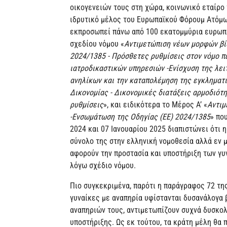
οικογενειών τους στη χώρα, κοινωνικό εταίρο
ιδρυτικό μέλος του Ευρωπαϊκού Φόρουμ Ατόμων 
εκπροσωπεί πάνω από 100 εκατομμύρια ευρωπα
σχεδίου νόμου «
Αντιμετώπιση νέων μορφών βί
2024/1385 - Πρόσθετες ρυθμίσεις στον νόμο π
ιατροδικαστικών υπηρεσιών -Ενίσχυση της λειτ
ανηλίκων και την καταπολέμηση της εγκληματι
Δικονομίας - Δικονομικές διατάξεις αρμοδιότ
ρυθμίσεις
», και ειδικότερα το Μέρος Α’ «
Αντιμ
-Ενσωμάτωση της Οδηγίας (ΕΕ) 2024/1385
» πο
2024 και 07 Ιανουαρίου 2025 διαπιστώνει ότι
σύνολο της στην ελληνική νομοθεσία αλλά εν 
αφορούν την προστασία και υποστήριξη των γυ
λόγω σχέδιο νόμου.
Πιο συγκεκριμένα, παρότι η παράγραφος 72 της
γυναίκες με αναπηρία υφίστανται δυσανάλογα β
αναπηριών τους, αντιμετωπίζουν συχνά δυσκολ
υποστήριξης. Ως εκ τούτου, τα κράτη μέλη θα 