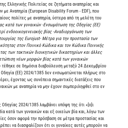
 της Ελληνικής Πολιτείας σε ζητήματα αναπηρίας και
με Αναπηρία (European Disability Forum - EDF), που
ίους πολίτες με αναπηρία, ύστερα από τη μελέτη του
ας κατά των γυναικών -Ενσωμάτωση της Οδηγίας (ΕΕ)
ερί ενδοοικογενειακής βίας -Αναδιοργάνωση των
ουργίας της Eurojust- Μέτρα για την προστασία των
κότητας στον Ποινικό Κώδικα και τον Κώδικα Ποινικής
ητας των τακτικών διοικητικών δικαστηρίων και άλλες
ετώπιση νέων μορφών βίας κατά των γυναικών
υ τέθηκε σε δημόσια διαβούλευση μεταξύ 24 Δεκεμβρίου
 η Οδηγία (EE) 2024/1385 δεν ενσωματώνεται πλήρως στο
μέρει, έχοντας ως συνέπεια σημαντικές διατάξεις που
ναικών με αναπηρία να μην έχουν συμπεριληφθεί στο εν
 Οδηγίας 2024/1385 λαμβάνει υπόψη της ότι «[ο]ι
ία κατά των γυναικών και εξ οικείων βία και, λόγω των
ίες όσον αφορά την πρόσβαση σε μέτρα προστασίας και
πρέπει να διασφαλίζουν ότι οι γυναίκες αυτές μπορούν να