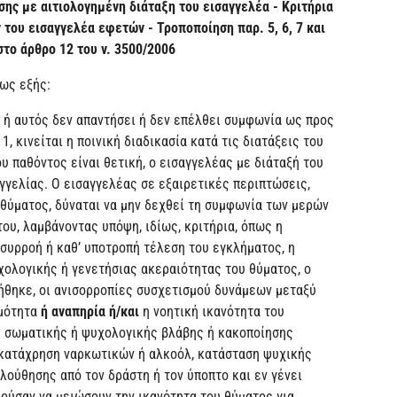
ς με αιτιολογημένη διάταξη του εισαγγελέα - Κριτήρια
του εισαγγελέα εφετών - Τροποποίηση παρ. 5, 6, 7 και
το άρθρο 12 του ν. 3500/2006
ως εξής:
ή ή αυτός δεν απαντήσει ή δεν επέλθει συμφωνία ως προς
1, κινείται η ποινική διαδικασία κατά τις διατάξεις του
υ παθόντος είναι θετική, ο εισαγγελέας με διάταξή του
αγγελίας. Ο εισαγγελέας σε εξαιρετικές περιπτώσεις,
θύματος, δύναται να μην δεχθεί τη συμφωνία των μερών
του, λαμβάνοντας υπόψη, ιδίως, κριτήρια, όπως η
 συρροή ή καθ’ υποτροπή τέλεση του εγκλήματος, η
ολογικής ή γενετήσιας ακεραιότητας του θύματος, ο
ήθηκε, οι ανισορροπίες συσχετισμού δυνάμεων μεταξύ
ιμότητα
ή αναπηρία ή/και
η
νοητική ικανότητα του
 ή σωματικής ή ψυχολογικής βλάβης ή κακοποίησης
η κατάχρηση ναρκωτικών ή αλκοόλ, κατάσταση ψυχικής
ούθησης από τον δράστη ή τον ύποπτο και εν γένει
ρούσαν να μειώσουν την ικανότητα του θύματος για