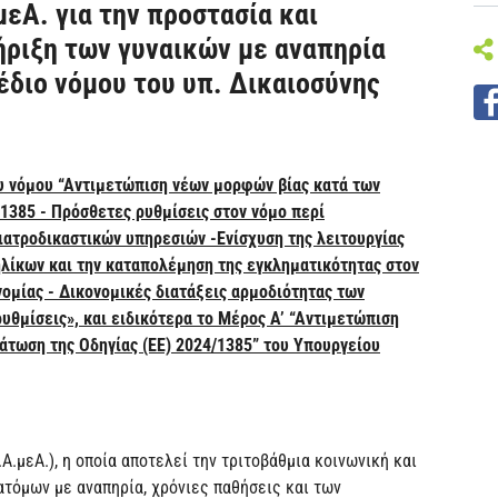
μεΑ. για την προστασία και
ριξη των γυναικών με αναπηρία
έδιο νόμου του υπ. Δικαιοσύνης
ου νόμου “Αντιμετώπιση νέων μορφών βίας κατά των
1385 - Πρόσθετες ρυθμίσεις στον νόμο περί
ιατροδικαστικών υπηρεσιών -Ενίσχυση της λειτουργίας
νηλίκων και την καταπολέμηση της εγκληματικότητας στον
νομίας - Δικονομικές διατάξεις αρμοδιότητας των
υθμίσεις», και ειδικότερα το Μέρος Α’ “Αντιμετώπιση
άτωση της Οδηγίας (ΕΕ) 2024/1385” του Υπουργείου
Α.μεΑ.), η οποία αποτελεί την τριτοβάθμια κοινωνική και
τόμων με αναπηρία, χρόνιες παθήσεις και των