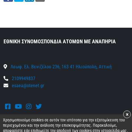
ΕΘΝΙΚΗ ΣΥΝΟΜΟΣΠΟΝΔΙΑ ΑΤΟΜΩΝ ΜΕ ΑΝΑΠΗΡΙΑ
Λεωφ. Ελ. Βενιζέλου 236, 163 41 Ηλιούπολη, Αττική
2109949837
esaea@otenet.gr
Facebook
Youtube
Instagram
Twitter
×
Χρησιμοποιούμε cookies σε αυτόν τον ιστότοπο για την εξατομίκευση του
περιεχομένου και την ανάλυση την επισκεψιμότητας. Παρακαλούμε,
αποφασίστε εάν επιθυμείτε την αποδοχή των cookies στην ιστοσελίδα μας.
© 2026 Ε.Σ.Α.μεΑ.