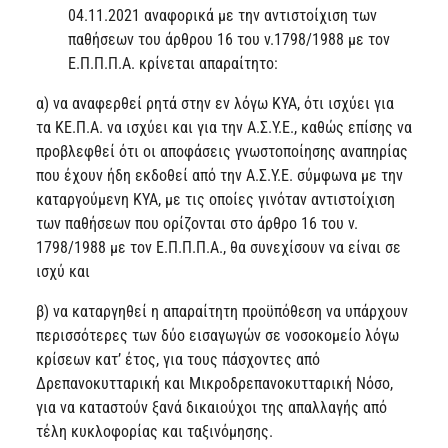
04.11.2021 αναφορικά με την αντιστοίχιση των
παθήσεων του άρθρου 16 του ν.1798/1988 με τον
Ε.Π.Π.Π.Α. κρίνεται απαραίτητο:
α) να αναφερθεί ρητά στην εν λόγω ΚΥΑ, ότι ισχύει για
τα ΚΕ.Π.Α. να ισχύει και για την Α.Σ.Υ.Ε., καθώς επίσης να
προβλεφθεί ότι οι αποφάσεις γνωστοποίησης αναπηρίας
που έχουν ήδη εκδοθεί από την Α.Σ.Υ.Ε. σύμφωνα με την
καταργούμενη ΚΥΑ, με τις οποίες γινόταν αντιστοίχιση
των παθήσεων που ορίζονται στο άρθρο 16 του ν.
1798/1988 με τον Ε.Π.Π.Π.Α., θα συνεχίσουν να είναι σε
ισχύ και
β) να καταργηθεί η απαραίτητη προϋπόθεση να υπάρχουν
περισσότερες των δύο εισαγωγών σε νοσοκομείο λόγω
κρίσεων κατ’ έτος, για τους πάσχοντες από
Δρεπανοκυτταρική και Μικροδρεπανοκυτταρική Νόσο,
για να καταστούν ξανά δικαιούχοι της απαλλαγής από
τέλη κυκλοφορίας και ταξινόμησης.