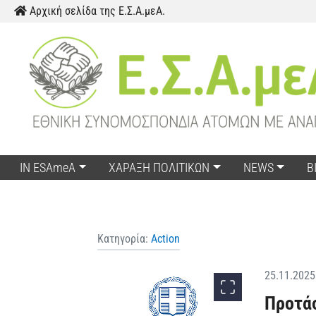
Skip to content
Αρχική σελίδα της Ε.Σ.Α.μεΑ.
IN ESAmeA
ΧΑΡΑΞΗ ΠΟΛΙΤΙΚΩΝ
NEWS
Β
Κατηγορία:
Action
25.11.2025
Προτάσ