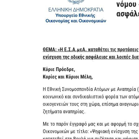
νόμου 
ασφάλε
ΘΕΜΑ: «Η Ε.Σ.Α.μεΑ. καταθέτει τις προτάσεις
ενίσχυση της οδικής ασφάλειας και λοιπές δια
Κύριε Πρόεδρε,
Κυρίες και Κύριοι Μέλη,
Η Εθνική Συνομοσπονδία Ατόμων με Αναπηρία (Ε
κοινωνικό και συνδικαλιστικό φορέα των ατόμω
οικογενειών τους στη χώρα, επίσημα αναγνωρι
ζητήματα αναπηρίας.
Με το παρόν έγγραφό μας και με αφορμή το σχ
Οικονομικών με τίτλο: «Ψηφιακή ενίσχυση της 
κατατεθεί στη Βουλή για συζήτηση και ψήφιση,