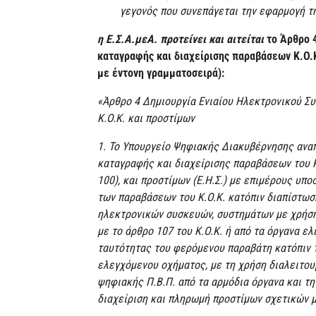
γεγονός που συνεπάγεται την εφαρμογή τη
η Ε.Σ.Α.μεΑ. προτείνει και αιτείται
το Άρθρο 
καταγραφής και διαχείρισης παραβάσεων Κ.Ο.
με έντονη γραμματοσειρά):
«Άρθρο 4 Δημιουργία Ενιαίου Ηλεκτρονικού Σ
Κ.Ο.Κ. και προστίμων
1. Το Υπουργείο Ψηφιακής Διακυβέρνησης αναπ
καταγραφής και διαχείρισης παραβάσεων του Κ
100), και προστίμων (Ε.Η.Σ.) με επιμέρους υπο
των παραβάσεων του Κ.Ο.Κ. κατόπιν διαπίστω
ηλεκτρονικών συσκευών, συστημάτων με χρήση
με το άρθρο 107 του Κ.Ο.Κ. ή από τα όργανα ε
ταυτότητας του φερόμενου παραβάτη κατόπιν 
ελεγχόμενου οχήματος, με τη χρήση διαλειτουρ
ψηφιακής Π.Β.Π. από τα αρμόδια όργανα και τη
διαχείριση και πληρωμή προστίμων σχετικών μ