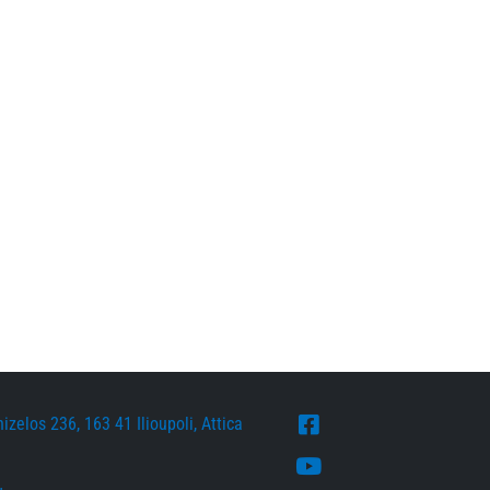
zelos 236, 163 41 Ilioupoli, Attica
Facebook
Youtube