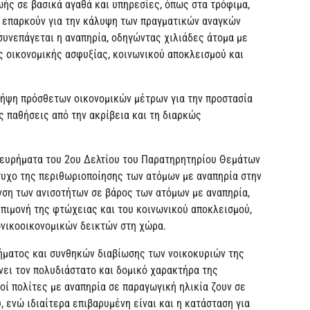
ής σε βασικά αγαθά και υπηρεσίες, όπως στα τρόφιμα,
εν επαρκούν για την κάλυψη των πραγματικών αναγκών
υνεπάγεται η αναπηρία, οδηγώντας χιλιάδες άτομα με
ς οικονομικής ασφυξίας, κοινωνικού αποκλεισμού και
 λήψη πρόσθετων οικονομικών μέτρων για την προστασία
ς παθήσεις από την ακρίβεια και τη διαρκώς
α ευρήματα του 2ου Δελτίου του Παρατηρητηρίου Θεμάτων
πτυχο της περιθωριοποίησης των ατόμων με αναπηρία στην
υνση των ανισοτήτων σε βάρος των ατόμων με αναπηρία,
επιμονή της φτώχειας και του κοινωνικού αποκλεισμού,
ωνικοοικονομικών δεικτών στη χώρα.
ματος και συνθηκών διαβίωσης των νοικοκυριών της
ει τον πολυδιάστατο και δομικό χαρακτήρα της
οί πολίτες με αναπηρία σε παραγωγική ηλικία ζουν σε
 ενώ ιδιαίτερα επιβαρυμένη είναι και η κατάσταση για