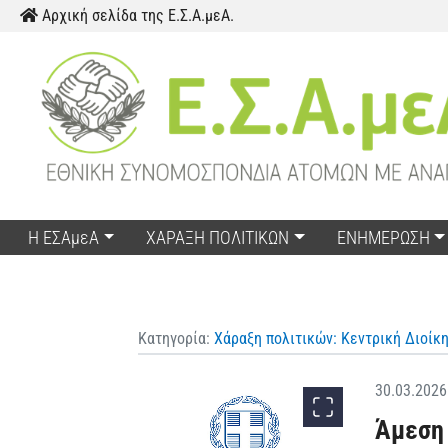
Παράκαμψη προς το περιεχόμενο
Αρχική σελίδα της Ε.Σ.Α.μεΑ.
Η ΕΣΑμεΑ
ΧΑΡΑΞΗ ΠΟΛΙΤΙΚΩΝ
ΕΝΗΜΕΡΩΣΗ
Κατηγορία:
Χάραξη πολιτικών: Κεντρική Διοίκ
30.03.2026
Άμεση 