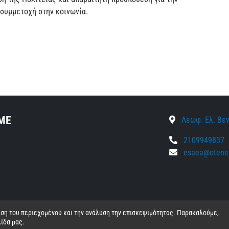
 συμμετοχή στην κοινωνία.
ΜΕ
Λεωφ. Ελ. Βεν
2109949837
esaea@otenet
ευση του περιεχομένου και την ανάλυση την επισκεψιμότητας. Παρακαλούμε,
ίδα μας.
δεδομένα
•
Πολιτική cookies
•
Γενική πολιτική προστασίας προσωπικών 