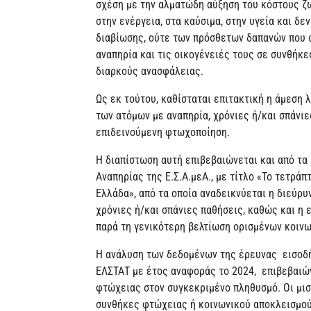
σχέση με την αλματώδη αύξηση του κόστους ζω
στην ενέργεια, στα καύσιμα, στην υγεία και δ
διαβίωσης, ούτε των πρόσθετων δαπανών που σ
αναπηρία και τις οικογένειές τους σε συνθήκε
διαρκούς ανασφάλειας.
Ως εκ τούτου, καθίσταται επιτακτική η άμεση
των ατόμων με αναπηρία, χρόνιες ή/και σπάνιε
επιδεινούμενη φτωχοποίηση.
Η διαπίστωση αυτή επιβεβαιώνεται και από τ
Αναπηρίας της Ε.Σ.Α.μεΑ., με τίτλο «Το τετρά
Ελλάδα», από τα οποία αναδεικνύεται η διεύρ
χρόνιες ή/και σπάνιες παθήσεις, καθώς και η 
παρά τη γενικότερη βελτίωση ορισμένων κοιν
Η ανάλυση των δεδομένων της έρευνας εισοδή
ΕΛΣΤΑΤ με έτος αναφοράς το 2024, επιβεβαιών
φτώχειας στον συγκεκριμένο πληθυσμό. Οι μισ
συνθήκες φτώχειας ή κοινωνικού αποκλεισμού,