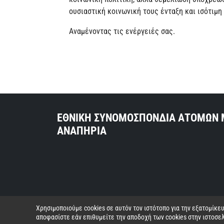
ουσιαστική κοινωνική τους ένταξη και ισότιμη
Αναμένοντας τις ενέργειές σας.
ΕΘΝΙΚΗ ΣΥΝΟΜΟΣΠΟΝΔΙΑ ΑΤΟΜΩΝ 
ΑΝΑΠΗΡΙΑ
Χρησιμοποιούμε cookies σε αυτόν τον ιστότοπο για την εξατομίκ
αποφασίστε εάν επιθυμείτε την αποδοχή των cookies στην ιστοσελ
© 2026 Ε.Σ.Α.μεΑ.
•
Όροι και προϋποθέσεις
•
Προσωπικά 