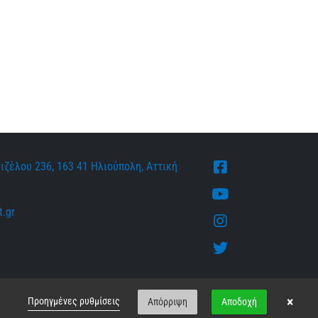
ιζέλου 236, 163 41 Ηλιούπολη, Αττική
Facebook
Youtube
.gr
Instagram
Twitter
×
Προηγμένες ρυθμίσεις
Απόρριψη
Αποδοχή
Arrow
Επιστροφή στην αρχή
δεδομένων
up