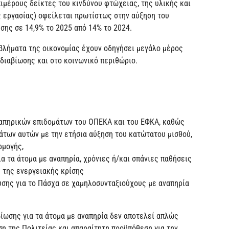
ιμέρους δείκτες του κινδύνου φτώχειας, της υλικής και
 εργασίας) οφείλεται πρωτίστως στην αύξηση του
σης σε 14,9% το 2025 από 14% το 2024.
οβλήματα της οικονομίας έχουν οδηγήσει μεγάλο μέρος
διαβίωσης και στο κοινωνικό περιθώριο.
ναπηρικών επιδομάτων του ΟΠΕΚΑ και του ΕΦΚΑ, καθώς
άτων αυτών με την ετήσια αύξηση του κατώτατου μισθού,
ρμογής,
α τα άτομα με αναπηρία, χρόνιες ή/και σπάνιες παθήσεις
ς της ενεργειακής κρίσης
υσης για το Πάσχα σε χαμηλοσυνταξιούχους με αναπηρία
ίωσης για τα άτομα με αναπηρία δεν αποτελεί απλώς
η της Πολιτείας και απαραίτητη προϋπόθεση για την