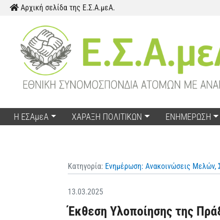
Παράκαμψη προς το περιεχόμενο
Αρχική σελίδα της Ε.Σ.Α.μεΑ.
Η ΕΣΑμεΑ
ΧΑΡΑΞΗ ΠΟΛΙΤΙΚΩΝ
ΕΝΗΜΕΡΩΣΗ
Κατηγορία:
Ενημέρωση: Ανακοινώσεις Μελών, 
13.03.2025
Έκθεση Υλοποίησης της Πράξ