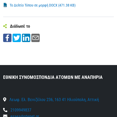
Το Δελτίο Τύπου σε μορφή DOCX (471.38 KB)
Διάδωσέ το
ΕΘΝΙΚΗ ΣΥΝΟΜΟΣΠΟΝΔΙΑ ΑΤΟΜΩΝ ΜΕ ΑΝΑΠΗΡΙΑ
Λεωφ. Ελ. Βενιζέλου 236, 163 41 Ηλιούπολη, Αττική
2109949837
esaea@otenet.gr