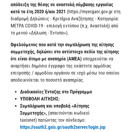
απόδειξη της θέσης σε αναστολή σύμβασης εργασίας
κατά τα έτη 2020 ή/και 2021
(https://myergani.gov.gr στη
διαδρομή Δηλώσεις - Κριτήρια Αναζήτησης - Κατηγορία:
ΜΕΤΡΑ COVID-19 - επιλογή εντύπου (π.χ. Αναστολή) από
το μενού «Δήλωση - Έντυπο»).
Ωφελούμενος που κατά την συμπλήρωση της αίτησης
συμμετοχής, δηλώνει στο αντίστοιχο πεδίο της αίτησης
ότι είναι άτομο με αναπηρία (AMEA)
υποχρεούται να
αναρτήσει δημόσιο έγγραφο της εκάστοτε αρμόδιας
επιτροπής / αρμοδίου οργάνου σε ισχύ μέσω του οποίου
αποδεικνύεται το ποσοστό αναπηρίας.
Διαδικασίες Ένταξης στο Πρόγραμμα
ΥΠΟΒΟΛΗ ΑΙΤΗΣΗΣ:
Συμπλήρωση και υποβολή «Αίτησης
Συμμετοχής»,
(απαιτούνται κωδικοί
taxisnet)
πατώντας τον σύνδεσμο:
https://oauth2.gsis.gr/oauth2server/login.jsp