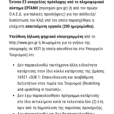
Έντυπο Ε3 αναγγελίας πρόσληψης από το πληροφοριακό
σύστημα ΕΡΓΑΝΗ
(myergani.gov.gr) (ή από τον πρώην
Ο.Α.Ε.Δ. για παλαιές προσλήψεις) για την απόδειξη/
διαπίστωση του ΚΑΔ υπό τον οποίο παρασχέθηκε η
ελάχιστη
απαιτούμενη εργασία (200 ημερομίσθια).
Υπεύθυνη δήλωση ψηφιακά υπογεγραμμένη
από το
http://www.gov.gr ή θεωρημένη για το γνήσιο της
υπογραφής σε ΚΕΠ (η οποία απευθύνεται στο Υπουργείο
Τουρισμού) ότι:
Δεν παρακολουθώ ταυτόχρονα άλλη ειδικότητα
κατάρτισης στον ίδιο κύκλο κατάρτισης της Δράσης
16921 «SUB 1: Επανειδίκευση και αναβάθμιση
δεξιοτήτων στον τομέα του Τουρισμού (Reskilling
and upskilling in tourism)».
Δεν έχω παρακολουθήσει πρόγραμμα κατάρτισης
στο ίδιο αντικείμενο κατά τα τελευταία δύο (2) έτη
πριν από τη δημοσίευση της παρούσας προκήρυξης.
Δεν παρακολουθώ και δεν θα παρακολουθήσω