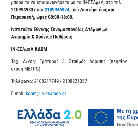
μπορείτε να επικοινωνήσετε με το ΙΝ-ΕΣΑμεΑ, στα τηλ
2109949837
και
2109946924
, από
Δευτέρα
έως και
Παρασκευή, ώρες 08:00-16:00.
Ινστιτούτο Εθνικής Συνομοσπονδίας Ατόμων με
Αναπηρία & Χρόνιες Παθήσεις
ΙΝ-ΕΣΑμεΑ ΚΔΒΜ
Ταχ. Δ/νση: Εράτυρας 3, Σταθμός Λαρίσης (πλησίον
στάση ΜΕΤΡΟ)
Τηλέφωνα: 2108217749 - 2108221387
E-mail:
kdbm@in-esamea.gr