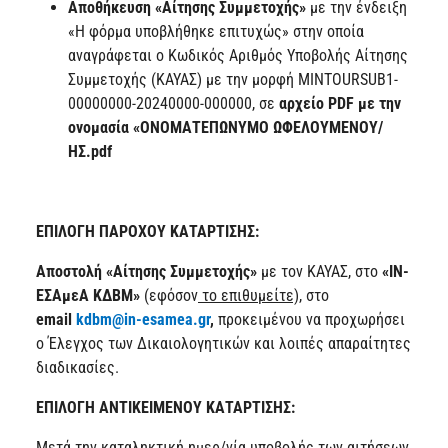
Αποθήκευση «Αίτησης Συμμετοχής»
με την ένδειξη
«Η φόρμα υποβλήθηκε επιτυχώς» στην οποία
αναγράφεται ο Κωδικός Αριθμός Υποβολής Αίτησης
Συμμετοχής (ΚΑΥΑΣ) με την μορφή MINTOURSUB1-
00000000-20240000-000000, σε
αρχείο
PDF με την
ονομασία «ΟΝΟΜΑΤΕΠΩΝΥΜΟ ΩΦΕΛΟΥΜΕΝΟΥ/
ΗΣ.pdf
ΕΠΙΛΟΓΗ ΠΑΡΟΧΟΥ ΚΑΤΑΡΤΙΣΗΣ:
Αποστολή «Αίτησης Συμμετοχής»
με τον ΚΑΥΑΣ, στο
«ΙΝ-
ΕΣΑμεΑ ΚΔΒΜ»
(εφόσον
το επιθυμείτε),
στο
email
kdbm@in-esamea.gr
,
προκειμένου να προχωρήσει
ο Έλεγχος των Δικαιολογητικών και λοιπές απαραίτητες
διαδικασίες.
ΕΠΙΛΟΓΗ ΑΝΤΙΚΕΙΜΕΝΟΥ ΚΑΤΑΡΤΙΣΗΣ:
Μετά την καταληκτική ημερ/νία υποβολής των αιτήσεων