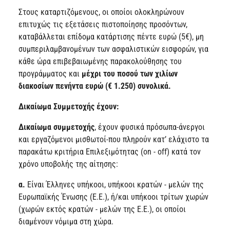
Στους καταρτιζόμενους, οι οποίοι ολοκληρώνουν
επιτυχώς τις εξετάσεις πιστοποίησης προσόντων,
καταβάλλεται επίδομα κατάρτισης πέντε ευρώ (5€), μη
συμπεριλαμβανομένων των ασφαλιστικών εισφορών, για
κάθε ώρα επιβεβαιωμένης παρακολούθησης του
προγράμματος και
μέχρι του ποσού των χιλίων
διακοσίων πενήντα ευρώ (€ 1.250) συνολικά.
Δικαίωμα Συμμετοχής έχουν:
Δικαίωμα συμμετοχής
, έχουν φυσικά πρόσωπα-άνεργοι
και εργαζόμενοι μισθωτοί-που πληρούν κατ’ ελάχιστο τα
παρακάτω κριτήρια Επιλεξιμότητας (on - off) κατά τον
χρόνο υποβολής της αίτησης:
α.
Είναι Έλληνες υπήκοοι, υπήκοοι κρατών - μελών της
Ευρωπαϊκής Ένωσης (Ε.Ε.), ή/και υπήκοοι τρίτων χωρών
(χωρών εκτός κρατών - μελών της Ε.Ε.), οι οποίοι
διαμένουν νόμιμα στη χώρα.