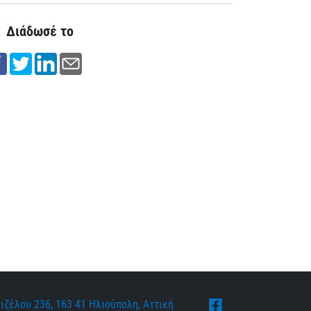
Διάδωσέ το
ιζέλου 236, 163 41 Ηλιούπολη, Αττική
Facebook