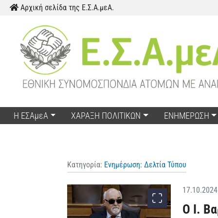
Παράκαμψη προς το περιεχόμενο
Αρχική σελίδα της Ε.Σ.Α.μεΑ.
Η ΕΣΑμεΑ
ΧΑΡΑΞΗ ΠΟΛΙΤΙΚΩΝ
ΕΝΗΜΕΡΩΣΗ
Κατηγορία:
Ενημέρωση: Δελτία Τύπου
17.10.2024
Ο Ι. Β