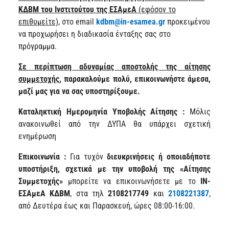
ΚΔΒΜ του Ινστιτούτου της ΕΣΑμεΑ
(εφόσον το
επιθυμείτε),
στο email
kdbm
@
in
-
esamea
.
gr
προκειμένου
να προχωρήσει η διαδικασία ένταξης σας στο
πρόγραμμα.
Σε περίπτωση αδυναμίας αποστολής της αίτησης
συμμετοχής
, παρακαλούμε πολύ, επικοινωνήστε άμεσα,
μαζί μας
για να σας υποστηρίξουμε
.
Καταληκτική Ημερομηνία Υποβολής Αίτησης :
Μόλις
ανακοινωθεί από την ΔΥΠΑ θα υπάρχει σχετική
ενημέρωση
Επικοινωνία :
Για τυχόν
διευκρινήσεις ή οποιαδήποτε
υποστήριξη, σχετικά με την υποβολή της «Αίτησης
Συμμετοχής»
μπορείτε να επικοινωνήσετε με το
ΙΝ-
ΕΣΑμεΑ ΚΔΒΜ
, στα τηλ
2108217749
και
2108221387
,
από Δευτέρα έως και Παρασκευή, ώρες 08:00-16:00.