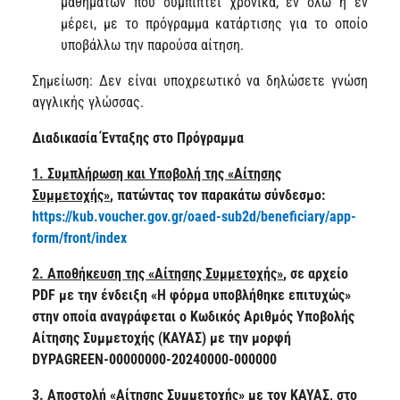
μαθημάτων που συμπίπτει χρονικά, εν όλω ή εν
μέρει, με το πρόγραμμα κατάρτισης για το οποίο
υποβάλλω την παρούσα αίτηση.
Σημείωση: Δεν είναι υποχρεωτικό να δηλώσετε γνώση
αγγλικής γλώσσας.
Διαδικασία Ένταξης στο Πρόγραμμα
1. Συμπλήρωση και Υποβολή της «Αίτησης
Συμμετοχής»
,
πατώντας τον παρακάτω σύνδεσμο:
https
://
kub
.
voucher
.
gov
.
gr
/
oaed
-
sub
2
d
/
beneficiary
/
app
-
form
/
front
/
index
2. Αποθήκευση της «Αίτησης Συμμετοχής»
,
σε αρχείο
PDF με την ένδειξη
«Η φόρμα υποβλήθηκε επιτυχώς»
στην οποία αναγράφεται ο Κωδικός Αριθμός Υποβολής
Αίτησης Συμμετοχής
(ΚΑΥΑΣ)
με την μορφή
DYPAGREEN-00000000-20240000-000000
3. Αποστολή «Αίτησης Συμμετοχής» με τον ΚΑΥΑΣ, στο