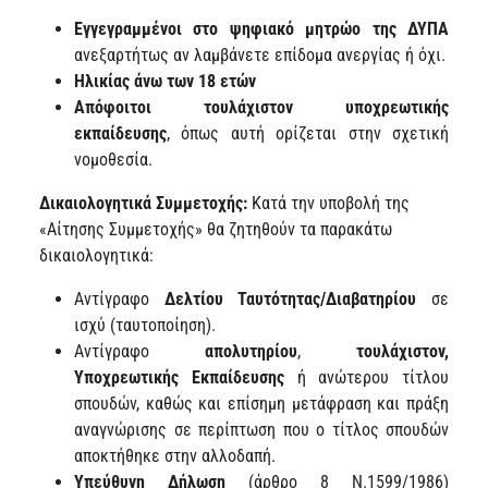
Εγγεγραμμένοι στο ψηφιακό μητρώο της ΔΥΠΑ
ανεξαρτήτως αν λαμβάνετε επίδομα ανεργίας ή όχι.
Η
λικία
ς
άνω των 18 ετών
Απόφοιτοι τουλάχιστον υποχρεωτικής
εκπαίδευσης
, όπως αυτή ορίζεται στην σχετική
νομοθεσία.
Δικαιολογητικά Συμμετοχής:
Κατά την υποβολή της
«Αίτησης Συμμετοχής» θα ζητηθούν τα παρακάτω
δικαιολογητικά:
Αντίγραφο
Δελτίου Ταυτότητας/Διαβατηρίου
σε
ισχύ (ταυτοποίηση).
Αντίγραφο
απολυτηρίου
,
τουλάχιστον,
Υποχρεωτικής Εκπαίδευσης
ή ανώτερου τίτλου
σπουδών, καθώς και επίσημη μετάφραση και πράξη
αναγνώρισης σε περίπτωση που ο τίτλος σπουδών
αποκτήθηκε στην αλλοδαπή.
Υπεύθυνη Δήλωση
(άρθρο 8 Ν.1599/1986)