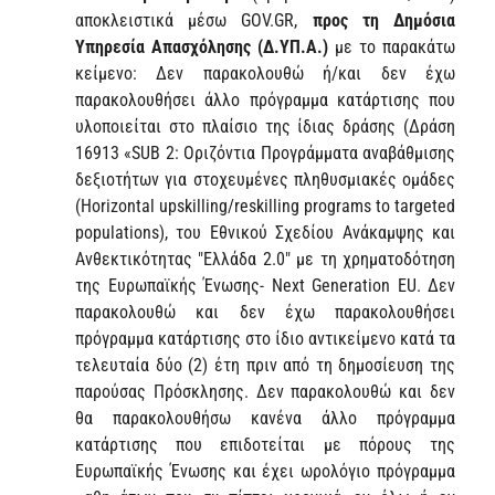
αποκλειστικά μέσω GOV.GR,
προς τη Δημόσια
Υπηρεσία Απασχόλησης (Δ.ΥΠ.Α.)
με το παρακάτω
κείμενο: Δεν παρακολουθώ ή/και δεν έχω
παρακολουθήσει άλλο πρόγραμμα κατάρτισης που
υλοποιείται στο πλαίσιο της ίδιας δράσης (Δράση
16913 «SUB 2: Οριζόντια Προγράμματα αναβάθμισης
δεξιοτήτων για στοχευμένες πληθυσμιακές ομάδες
(Horizontal upskilling/reskilling programs to targeted
populations), του Εθνικού Σχεδίου Ανάκαμψης και
Ανθεκτικότητας "Ελλάδα 2.0" με τη χρηματοδότηση
της Ευρωπαϊκής Ένωσης- Next Generation EU. Δεν
παρακολουθώ και δεν έχω παρακολουθήσει
πρόγραμμα κατάρτισης στο ίδιο αντικείμενο κατά τα
τελευταία δύο (2) έτη πριν από τη δημοσίευση της
παρούσας Πρόσκλησης. Δεν παρακολουθώ και δεν
θα παρακολουθήσω κανένα άλλο πρόγραμμα
κατάρτισης που επιδοτείται με πόρους της
Ευρωπαϊκής Ένωσης και έχει ωρολόγιο πρόγραμμα