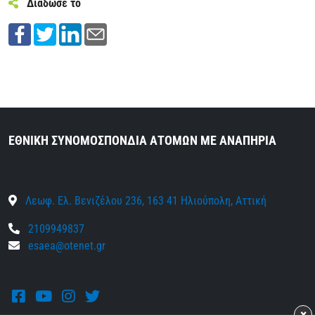
Διάδωσέ το
ΕΘΝΙΚΗ ΣΥΝΟΜΟΣΠΟΝΔΙΑ ΑΤΟΜΩΝ ΜΕ ΑΝΑΠΗΡΙΑ
Λεωφ. Ελ. Βενιζέλου 236, 163 41 Ηλιούπολη, Αττική
2109949837
esaea@otenet.gr
Facebook
Youtube
Instagram
Twitter
×