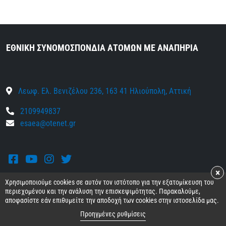
ΕΘΝΙΚΗ ΣΥΝΟΜΟΣΠΟΝΔΙΑ ΑΤΟΜΩΝ ΜΕ ΑΝΑΠΗΡΙΑ
Λεωφ. Ελ. Βενιζέλου 236, 163 41 Ηλιούπολη, Αττική
2109949837
esaea@otenet.gr
Facebook
Youtube
Instagram
Twitter
×
Χρησιμοποιούμε cookies σε αυτόν τον ιστότοπο για την εξατομίκευση του
περιεχομένου και την ανάλυση την επισκεψιμότητας. Παρακαλούμε,
αποφασίστε εάν επιθυμείτε την αποδοχή των cookies στην ιστοσελίδα μας.
© 2026 Ε.Σ.Α.μεΑ.
Όροι και προϋποθέσεις
•
Προσωπικά δεδομένα
•
Προηγμένες ρυθμίσεις
Πολιτική cookies
•