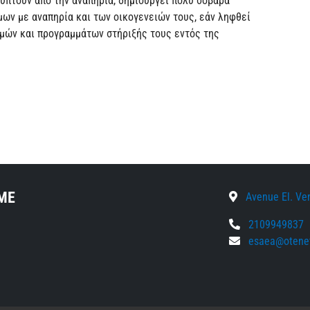
ύπτουν από την αναπηρία, δημιουργεί πολύ σοβαρά
ων με αναπηρία και των οικογενειών τους, εάν ληφθεί
μών και προγραμμάτων στήριξής τους εντός της
ΜΕ
Avenue El. Veni
2109949837
esaea@otenet