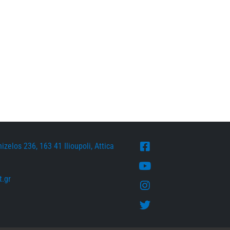
zelos 236, 163 41 Ilioupoli, Attica
Facebook
Youtube
.gr
Instagram
Twitter