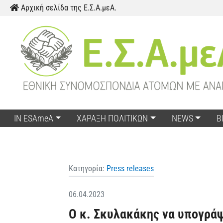
Skip to content
Αρχική σελίδα της Ε.Σ.Α.μεΑ.
IN ESAmeA
ΧΑΡΑΞΗ ΠΟΛΙΤΙΚΩΝ
NEWS
Β
Κατηγορία:
Press releases
06.04.2023
Ο κ. Σκυλακάκης να υπογράψ