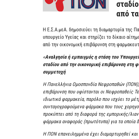
σταδίο
από τ
Η Ε.Σ.Α.μεΑ. δημοσιεύει τη διαμαρτυρία της 
υπουργείο Υγείας και στηρίζει το δίκαιο αίτη
από την οικονομική επιβάρυνση στη φαρμακευτ
«
Αναλγησία ή εμπαιγμός η στάση του Υπουργε
σταδίου από την οικονομική επιβάρυνση στη φ
συμμετοχή
H Πανελλήνια Ομοσπονδία Νεφροπαθών (ΠΟΝ), 
επιβάρυνση που υφίστανται οι Νεφροπαθείς Τε
ιδιωτικά φαρμακεία, παρόλο που ισχύει το μέ
συνταγογραφούμενα φάρμακα που τους χορηγού
προκύπτει από τη διαφορά της εμπορικής/λιανι
φάρμακα αναφοράς (πρωτότυπα) για τα οποία 
Η ΠΟΝ επανειλημμένα έχει διαμαρτυρηθεί και 