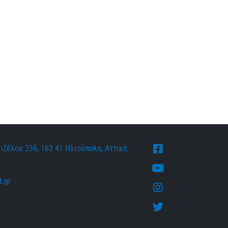
ιζέλου 236, 163 41 Ηλιούπολη, Αττική
Facebook
Youtube
.gr
Instagram
Twitter