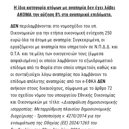
Η ίδια κατηγορία ατόμων με αναπηρία δεν έχει λάβει
ΑΚΟΜΑ την αύξηση 8% στα αναπηρικά επιδόματα.
ΔΕΝ
περιλαμβάνονται στο νομοσχέδιο του υπ.
Οικονομικών για την ετήσια οικονομική ενίσχυση 250
ευρώ όλα τα άτομα με αναπηρία: Συγκεκριμένα, οι
εργαζόμενοι με αναπηρία που υπηρετούν σε Ν.Π.Δ.Δ. και
Ο.Τ.Α. και τα μέλη των οικογενειών τους (έμμεσα
ασφαλισμένοι) οι οποίοι λαμβάνουν το εξωιδρυματικό
επίδομα από το Φορέα στον οποίο υπηρετούν, καθώς και
οι συνταξιούχοι λόγω αναπηρίας που λαμβάνουν το
επίδομα απόλυτης αναπηρίας από τον e-ΕΦΚΑ
ΔΕΝ
ανήκουν στους δικαιούχους, σύμφωνα με το άρθρο 72
του σχεδίου νόμου του υπουργείου Εθνικής Οικονομίας
και Οικονομικών με τίτλο: «
Διασφάλιση δημοσιονομικής
ισορροπίας: Μεταρρύθμιση πλαισίου δημοσιονομικής
διαχείρισης - Τροποποίηση ν. 4270/2014 για την
ενσωμάτωση της Οδηγίας (ΕΕ) 2024/1265 του