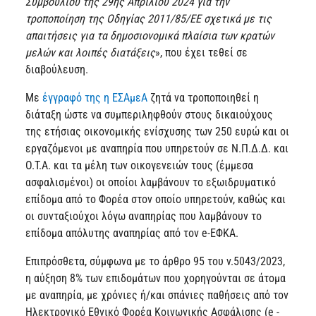
Συμβουλίου της 29ης Απριλίου 2024 για την
τροποποίηση της Οδηγίας 2011/85/ΕΕ σχετικά με τις
απαιτήσεις για τα δημοσιονομικά πλαίσια των κρατών
μελών και λοιπές διατάξεις
», που έχει τεθεί σε
διαβούλευση.
Με
έγγραφό της η ΕΣΑμεΑ
ζητά να τροποποιηθεί η
διάταξη ώστε να συμπεριληφθούν στους δικαιούχους
της ετήσιας οικονομικής ενίσχυσης των 250 ευρώ και οι
εργαζόμενοι με αναπηρία που υπηρετούν σε Ν.Π.Δ.Δ. και
Ο.Τ.Α. και τα μέλη των οικογενειών τους (έμμεσα
ασφαλισμένοι) οι οποίοι λαμβάνουν το εξωιδρυματικό
επίδομα από το Φορέα στον οποίο υπηρετούν, καθώς και
οι συνταξιούχοι λόγω αναπηρίας που λαμβάνουν το
επίδομα απόλυτης αναπηρίας από τον e-ΕΦΚΑ.
Επιπρόσθετα, σύμφωνα με το άρθρο 95 του ν.5043/2023,
η αύξηση 8% των επιδομάτων που χορηγούνται σε άτομα
με αναπηρία, με χρόνιες ή/και σπάνιες παθήσεις από τον
Ηλεκτρονικό Εθνικό Φορέα Κοινωνικής Ασφάλισης (e -