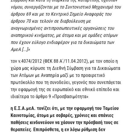
νόμου, συνεργάζονται με το Συντονιστικό Μηχανισμό του
άρθρου 69 και με το Κεντρικό Σημείο Αναφοράς του
άρθρου 70 και τελούν σε διαβούλευση με
αναγνωρισμένες αντιπροσωπευτικές οργανώσεις του
αναπηρικού κινήματος, με άτομα και με ομάδες ατόμων
που έχουν εύλογο ενδιαφέρον για τα δικαιώματα των
ΑμεΑ [...]»
τον ν.4074/2012 (ΦΕΚ 88 Α΄/11.04.2012), με τον οποίο η
χώρα μας κύρωσε τη Διεθνή Σύμβαση για τα Δικαιώματα
των Ατόμων με Αναπηρία μαζί με το προαιρετικό
πρωτόκολλο που τη συνοδεύει, γεγονός που συνεπάγεται
την εφαρμογή της σε ευρωπαϊκό και εθνικό επίπεδο και
ιδιαίτερα το άρθρο 9 «Προσβασιμότητα»
η Ε.Σ.Α.μεΑ. τονίζει ότι, με την εφαρμογή του Ταμείου
Καινοτομίας, άτομα με σοβαρές, χρόνιες και σπάνιες
παθήσεις κινδυνεύουν να χάσουν την πρόσβασή τους σε
θεραπείες
.
Επιπρόσθετα,
η εν λόγω ρύθμιση δεν