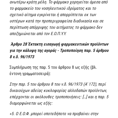
ανωτέρω κράτη μέλη. Το φάρμακο χορηγείται άμεσα από
το φαρμακείο του νοσηλευτικού ιδρύματος και το
σχετικό αίτημα εγκρίνεται ή απορρίπτεται εκ των
υστέρων κατά την προπεριγραφείσα διαδικασία και σε
περίπτωση απόρριψης του αιτήματος το φάρμακο δεν
αποζημιώνεται από τον Ε.Ο.Π.Υ.Υ.
Άρθρο 28 Έκτακτη εισαγωγή φαρμακευτικών προϊόντων
για την κάλυψη της αγοράς - Τροποποίηση παρ. 5 άρθρου
8 ν.δ. 96/1973
Συμπλήρωση της παρ. 5 του άρθρου 8 ως εξής (βλ.
έντονη γραμματοσειρά):
Στην παρ. 5 του άρθρου 8 του ν.δ. 96/1973 (Α’ 172), περί
δικαιούχων αδείας κυκλοφορίας αλλοδαπών προϊόντων,
επέρχονται οι ακόλουθες τροποποιήσεις: […] και η παρ. 5
διαμορφώνεται ως εξής:
«5. Ο Ε.Ο.Φ. μπορεί οποτεδήποτε να προβαίνει στην