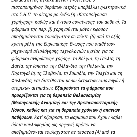
πιστοποιημένος θεράπων ιατρός υποβάλλει ηλεκτρονικά
στο Σ.Η.Π. το αίτημα με ένδειξη «Κατεπείγουσα
χορήγηση», καθώς και έντυπο συναίνεσης του ασθενή. Τα
φάρμακα της περ. β) χορηγούνται μόνον εφόσον
αποζημιώνονται τουλάχιστον σε πέντε (5) από τα εξής
κράτη μέλη της Ευρωπαϊκής Ένωσης που διαθέτουν
μηχανισμό αξιολόγησης τεχνολογιών υγείας για τα
φάρμακα ανθρώπινης χρήσης: το Βέλγιο, τη Γαλλία, τη
Δανία, την Ισπανία, την Ολλανδία, την Πολωνία, την
Πορτογαλία, τη Σλοβενία, τη Σουηδία, την Τσεχία και τη
Φινλανδία, και διατίθενται μέσω έκτακτων εισαγωγών ή
ατομικών αιτημάτων.
Εξαιρούνται τα φάρμακα που
προορίζονται για τη θεραπεία Θαλασσαιμίας
(Μεσογειακής Αναιμίας) και της Δρεπανοκυτταρικής
Νόσου, καθώς και για τη θεραπεία χρόνιων ή σπάνιων
παθήσεων.
Κατ’ εξαίρεση, τα φάρμακα που έχουν λάβει
άδεια κυκλοφορίας ως ορφανά, πρέπει να
αποζημιώνονται τουλάχιστον σε τέσσερα (4) από τα