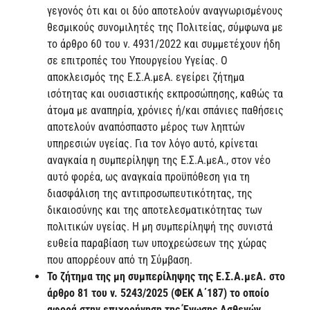
γεγονός ότι και οι δύο αποτελούν αναγνωρισμένους
θεσμικούς συνομιλητές της Πολιτείας, σύμφωνα με
το άρθρο 60 του ν. 4931/2022 και συμμετέχουν ήδη
σε επιτροπές του Υπουργείου Υγείας. Ο
αποκλεισμός της Ε.Σ.Α.μεΑ. εγείρει ζήτημα
ισότητας και ουσιαστικής εκπροσώπησης, καθώς τα
άτομα με αναπηρία, χρόνιες ή/και σπάνιες παθήσεις
αποτελούν αναπόσπαστο μέρος των ληπτών
υπηρεσιών υγείας. Για τον λόγο αυτό, κρίνεται
αναγκαία η συμπερίληψη της Ε.Σ.Α.μεΑ., στον νέο
αυτό φορέα, ως αναγκαία προϋπόθεση για τη
διασφάλιση της αντιπροσωπευτικότητας, της
δικαιοσύνης και της αποτελεσματικότητας των
πολιτικών υγείας. Η μη συμπερίληψή της συνιστά
ευθεία παραβίαση των υποχρεώσεων της χώρας
που απορρέουν από τη Σύμβαση.
Το ζήτημα της μη συμπερίληψης της Ε.Σ.Α.μεΑ. στο
άρθρο 81 του ν. 5243/2025 (ΦΕΚ Α΄187) το οποίο
αφορά στην επιχορήγηση της Ένωσης Ασθενών