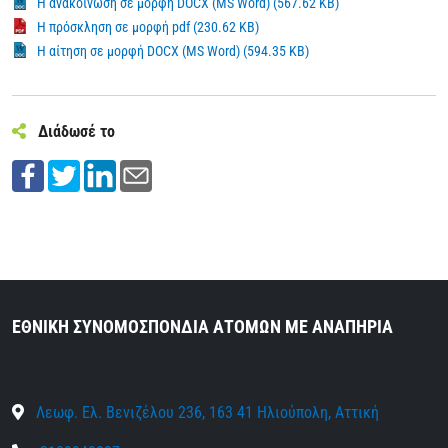
Η ανακοίνωση σε μορφή DOCX (MS Word) (567.62 KB)
Η πρόσκληση σε μορφή pdf (230.62 KB)
Η αίτηση σε μορφή DOCX (MS Word) (594.35 KB)
Διάδωσέ το
ΕΘΝΙΚΗ ΣΥΝΟΜΟΣΠΟΝΔΙΑ ΑΤΟΜΩΝ ΜΕ ΑΝΑΠΗΡΙΑ
Λεωφ. Ελ. Βενιζέλου 236, 163 41 Ηλιούπολη, Αττική