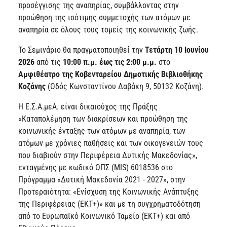
προσέγγισης της αναπηρίας, συμβάλλοντας στην
προώθηση της ισότιμης συμμετοχής των ατόμων με
αναπηρία σε όλους τους τομείς της κοινωνικής ζωής.
Το Σεμινάριο θα πραγματοποιηθεί την
Τετάρτη 10 Ιουνίου
2026
από τις
10:00 π.μ. έως τις 2:00 μ.μ.
στο
Αμφιθέατρο της Κοβενταρείου Δημοτικής Βιβλιοθήκης
Κοζάνης
(Οδός Κωνσταντίνου Δαβάκη 9, 50132 Κοζάνη).
Η Ε.Σ.Α.μεΑ. είναι δικαιούχος της Πράξης
«Καταπολέμηση των διακρίσεων και προώθηση της
κοινωνικής ένταξης των ατόμων με αναπηρία, των
ατόμων με χρόνιες παθήσεις και των οικογενειών τους
που διαβιούν στην Περιφέρεια Δυτικής Μακεδονίας»,
ενταγμένης με κωδικό ΟΠΣ (MIS) 6018536 στο
Πρόγραμμα «Δυτική Μακεδονία 2021 - 2027», στην
Προτεραιότητα: «Ενίσχυση της Κοινωνικής Ανάπτυξης
της Περιφέρειας (ΕΚΤ+)» και με τη συγχρηματοδότηση
από το Ευρωπαϊκό Κοινωνικό Ταμείο (ΕΚΤ+) και από