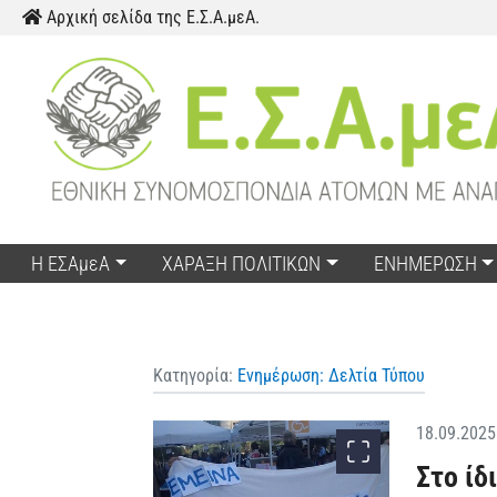
Παράκαμψη προς το περιεχόμενο
Αρχική σελίδα της Ε.Σ.Α.μεΑ.
Η ΕΣΑμεΑ
ΧΑΡΑΞΗ ΠΟΛΙΤΙΚΩΝ
ΕΝΗΜΕΡΩΣΗ
Κατηγορία:
Ενημέρωση: Δελτία Τύπου
18.09.2025
Στο ίδ