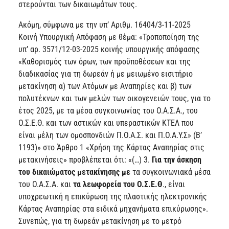
στερούνται των δικαιωμάτων τους.
Ακόμη, σύμφωνα με την υπ’ Αριθμ. 16404/3-11-2025
Κοινή Υπουργική Απόφαση με θέμα: «Τροποποίηση της
υπ’ αρ. 3571/12-03-2025 κοινής υπουργικής απόφασης
«Καθορισμός των όρων, των προϋποθέσεων και της
διαδικασίας για τη δωρεάν ή με μειωμένο εισιτήριο
μετακίνηση α) των Ατόμων με Αναπηρίες και β) των
πολυτέκνων και των μελών των οικογενειών τους, για τo
έτος 2025, με τα μέσα συγκοινωνίας του Ο.Α.Σ.Α., του
Ο.Σ.Ε.Θ. και των αστικών και υπεραστικών ΚΤΕΛ που
είναι μέλη των ομοσπονδιών Π.Ο.Α.Σ. και Π.Ο.Α.Υ.Σ» (Β’
1193)» στο Άρθρο 1 «Χρήση της Κάρτας Αναπηρίας στις
μετακινήσεις» προβλέπεται ότι: «(…) 3.
Για την άσκηση
του δικαιώματος μετακίνησης με
τα συγκοινωνιακά μέσα
του Ο.Α.Σ.Α. και
τα λεωφορεία του Ο.Σ.Ε.Θ
., είναι
υποχρεωτική η επικύρωση της πλαστικής ηλεκτρονικής
Κάρτας Αναπηρίας στα ειδικά μηχανήματα επικύρωσης».
Συνεπώς, για τη δωρεάν μετακίνηση με το μετρό