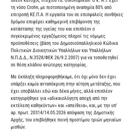
πλέον κάτοχος πτυχίου ΠΕ Οικονομικών. Ο κ. Α.Τ. έχει
τη νόσο Crohn, με πιστοποιημένη αναπηρία 80% από
επιτροπή ΚΕ.Π.Α. Η εργασία του σε επισφαλείς συνθήκες
δρόμου επιφέρει καθημερινή επιβάρυνση της
κατάστασης της υγείας του και επιπλέον ο
συγκεκριμένος εργαζόμενος πληροί τις νόμιμες
προϋποθέσεις (βάση του Δημοσιοϋπαλληλικού Κώδικα
Πολιτικών Διοικητικών Υπαλλήλων και Υπαλλήλων
Ν.Π.Δ.Δ., Ν.3528/ΦΕΚ 26/9.2.2007) για να τοποθετηθεί
σε θέση κλάδου ανώτερης κατηγορίας.
Με έκπληξη πληροφορηθήκαμε, ότι όχι μόνο δεν έχει
υπάρξει καμία ανταπόκριση στην αίτηση μετάταξης, που
έχει υποβάλλει εδώ και δέκα μήνες, αλλά επιπλέον
κατηγορήθηκε για «αδικαιολόγητη αποχή από την
εκτέλεση καθηκόντων» και «απείθεια», και, με την υπ’
αρ. πρωτ. 20314/14.05.2026 απόφαση της Δημοτικής
Αρχής, του επιβλήθηκε ποινή προστίμου τριών μηνιαίων
μισθών.