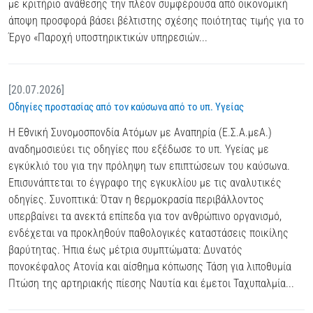
με κριτήριο ανάθεσης την πλέον συμφέρουσα από οικονομική
άποψη προσφορά βάσει βέλτιστης σχέσης ποιότητας τιμής για το
Έργο «Παροχή υποστηρικτικών υπηρεσιών...
[20.07.2026]
Οδηγίες προστασίας από τον καύσωνα από το υπ. Υγείας
Η Εθνική Συνομοσπονδία Ατόμων με Αναπηρία (Ε.Σ.Α.μεΑ.)
αναδημοσιεύει τις οδηγίες που εξέδωσε το υπ. Υγείας με
εγκύκλιό του για την πρόληψη των επιπτώσεων του καύσωνα.
Επισυνάπτεται το έγγραφο της εγκυκλίου με τις αναλυτικές
οδηγίες. Συνοπτικά: Όταν η θερμοκρασία περιβάλλοντος
υπερβαίνει τα ανεκτά επίπεδα για τον ανθρώπινο οργανισμό,
ενδέχεται να προκληθούν παθολογικές καταστάσεις ποικίλης
βαρύτητας. Ήπια έως μέτρια συμπτώματα: Δυνατός
πονοκέφαλος Ατονία και αίσθημα κόπωσης Τάση για λιποθυμία
Πτώση της αρτηριακής πίεσης Ναυτία και έμετοι Ταχυπαλμία...