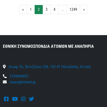
«
1
2
3
4
…
1249
»
ΕΘΝΙΚΗ ΣΥΝΟΜΟΣΠΟΝΔΙΑ ΑΤΟΜΩΝ ΜΕ ΑΝΑΠΗΡΙΑ
Λεωφ. Ελ. Βενιζέλου 236, 163 41 Ηλιούπολη, Αττική
2109949837
esaea@otenet.gr
Facebook
Youtube
Instagram
Twitter