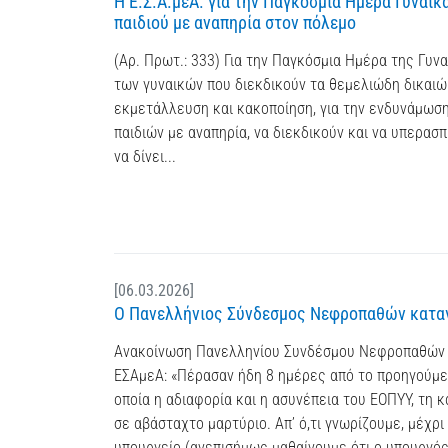
Η Ε.Σ.Α.μεΑ. για την Παγκόσμια Ημέρα Γυναίκα
παιδιού με αναπηρία στον πόλεμο
(Αρ. Πρωτ.: 333) Για την Παγκόσμια Ημέρα της Γυν
των γυναικών που διεκδικούν τα θεμελιώδη δικαιώμ
εκμετάλλευση και κακοποίηση, για την ενδυνάμωση
παιδιών με αναπηρία, να διεκδικούν και να υπερασ
να δίνει...
[06.03.2026]
O Πανελλήνιος Σύνδεσμος Νεφροπαθών καταγ
Ανακοίνωση Πανελληνίου Συνδέσμου Νεφροπαθών 
ΕΣΑμεΑ: «Πέρασαν ήδη 8 ημέρες από το προηγούμεν
οποία η αδιαφορία και η ασυνέπεια του ΕΟΠΥΥ, τη 
σε αβάσταχτο μαρτύριο. Απ’ ό,τι γνωρίζουμε, μέχρ
υπουργείο (ανεπισήμως μαθαίνουμε ότι ο υπουργός 