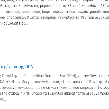
αθλητές του, λαμβάνοντας μέρος τόσο στον Κλασικό Μαραθώνιο Αθήν
 διοργανώσεις: ευρωπαϊκές διοργανώσεις στίβου τυφλών, μαραθωνίου
λων αποστάσεων Κώστας Σταυρίδης γεννήθηκε το 1951 και μεγάλωσ
ικού Σωματείου...
το μήνυμα της ΠΟΝ
ς Πανελλήνιας Ομοσπονδίας Νεφροπαθών (ΠΟΝ), για την Παγκόσμια 
ΛΟΥΣ: Φροντίδα για τους Ανθρώπους - Προστασία του Πλανήτη». Η 
υξανόμενη παγκόσμια πρόκληση για την υγεία, που επηρεάζει 1 στου
της στάδια, η ΧΝΝ μπορεί να εξελιχθεί απαρατήρητη μέχρι να προκ
ά...