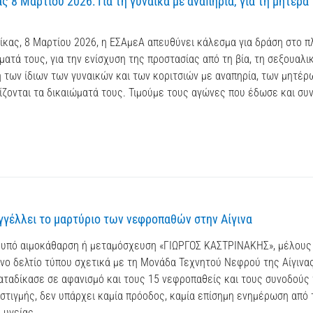
ς 8 Μαρτίου 2026: Για τη γυναίκα με αναπηρία, για τη μητέρα
αίκας, 8 Μαρτίου 2026, η ΕΣΑμεΑ απευθύνει κάλεσμα για δράση στο 
ατά τους, για την ενίσχυση της προστασίας από τη βία, τη σεξουαλι
 των ίδιων των γυναικών και των κοριτσιών με αναπηρία, των μητέρ
πίζονται τα δικαιώματά τους. Τιμούμε τους αγώνες που έδωσε και συν
γέλλει το μαρτύριο των νεφροπαθών στην Αίγινα
υπό αιμοκάθαρση ή μεταμόσχευση «ΓΙΩΡΓΟΣ ΚΑΣΤΡΙΝΑΚΗΣ», μέλους
ο δελτίο τύπου σχετικά με τη Μονάδα Τεχνητού Νεφρού της Αίγινας
καταδίκασε σε αφανισμό και τους 15 νεφροπαθείς και τους συνοδούς
ι στιγμής, δεν υπάρχει καμία πρόοδος, καμία επίσημη ενημέρωση από 
υγείας...