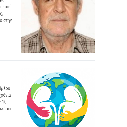
ας από
ς,
ε στην
Ημέρα
χρόνια
ς 10
αλέσει