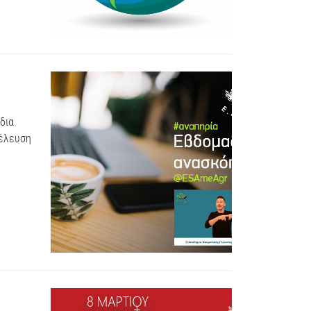
δια
ιέλευση