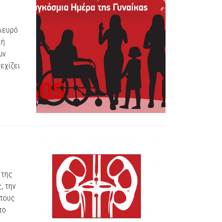
πλευρό
κή
ων
εχίζει
 της
, την
 τους
το