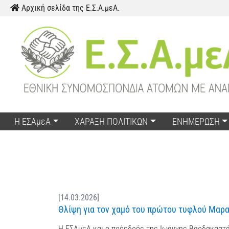
Παράκαμψη προς το περιεχόμενο
Αρχική σελίδα της Ε.Σ.Α.μεΑ.
Η ΕΣΑμεΑ
ΧΑΡΑΞΗ ΠΟΛΙΤΙΚΩΝ
ΕΝΗΜΕΡΩΣΗ
[14.03.2026]
Θλίψη για τον χαμό του πρώτου τυφλού Μαρ
Η ΕΣΑμεΑ και ο πρόεδρός της Ιωάννης Βαρδακαστά