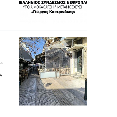
ου
εΑ