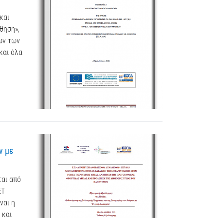
και
θηση»,
ων των
και όλα
ν με
ται από
ET
ναι η
 και