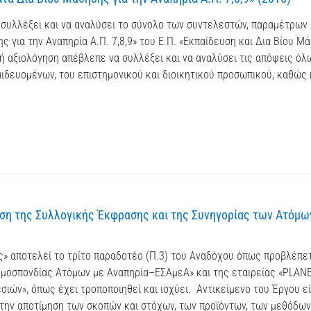
συλλέξει και να αναλύσει το σύνολο των συντελεστών, παραμέτρων 
για την Αναπηρία Α.Π. 7,8,9» του Ε.Π. «Εκπαίδευση και Δια Βίου Μά
κή αξιολόγηση απέβλεπε να συλλέξει και να αναλύσει τις απόψεις όλ
δευομένων, του επιστημονικού και διοικητικού προσωπικού, καθώς 
ση της Συλλογικής Έκφρασης και της Συνηγορίας των Ατόμω
ς» αποτελεί το τρίτο παραδοτέο (Π.3) του Αναδόχου όπως προβλέπε
ομοσπονδίας Ατόμων με Αναπηρία–ΕΣΑμεΑ» και της εταιρείας «PLAN
ών», όπως έχει τροποποιηθεί και ισχύει. Αντικείμενο του Έργου εί
την αποτίμηση των σκοπών και στόχων, των προϊόντων, των μεθόδων