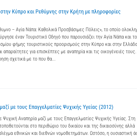
στην Κύπρο και Ρεθύμνης στην Κρήτη με πληροφορίες
θυμνο – Αγία Νάπα: Καθολικά Προσβάσιμες Πόλεις», το οποίο ολοκλ
ούργησε έναν Τουριστικό Οδηγό που παρουσιάζει την Αγία Νάπα και το
σμίου φήμης τουριστικούς προορισμούς στην Κύπρο και στην Ελλάδα
ι απαραίτητες για επισκέπτες με αναπηρία και τις οικογένειές τους.
ηση σχετικά με το που θα...
αζί με τους Επαγγελματίες Ψυχικής Υγείας (2012)
 Ψυχική Αναπηρία μαζί με τους Επαγγελματίες Ψυχικής Υγείας. Στη
τοποθετούνται στο περιθώριο του δικαίου και της δικαιοσύνης αλλά
πλέγμα εθνικών και διεθνών νομοθετημάτων. Ωστόσο, η ουσιαστική 