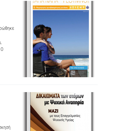
ηρώθηκε
,
 Ο
άσκησή