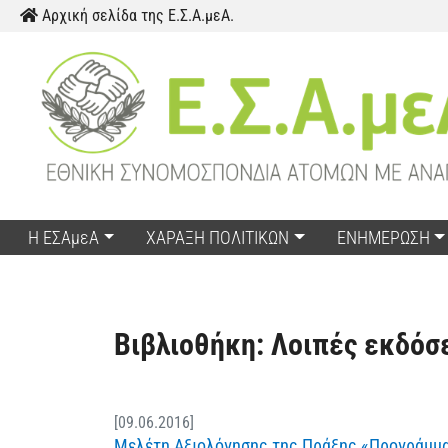
Παράκαμψη προς το περιεχόμενο
Αρχική σελίδα της Ε.Σ.Α.μεΑ.
Η ΕΣΑμεΑ
ΧΑΡΑΞΗ ΠΟΛΙΤΙΚΩΝ
ΕΝΗΜΕΡΩΣΗ
Βιβλιοθήκη: Λοιπές εκδόσ
[09.06.2016]
Μελέτη Αξιολόγησης της Πράξης «Προγράμματα