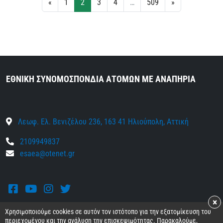
«
1
2
3
4
…
509
»
ΕΘΝΙΚΗ ΣΥΝΟΜΟΣΠΟΝΔΙΑ ΑΤΟΜΩΝ ΜΕ ΑΝΑΠΗΡΙΑ
Λεωφ. Ελ. Βενιζέλου 236, 163 41 Ηλιούπολη, Αττική
2109949837
esaea@otenet.gr
Facebook
Youtube
Instagram
Twitter
×
Χρησιμοποιούμε cookies σε αυτόν τον ιστότοπο για την εξατομίκευση του
περιεχομένου και την ανάλυση την επισκεψιμότητας. Παρακαλούμε,