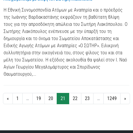
Η Εθνική Συνομοσπονδία Ατόμων με Αναπηρία και ο πρόεδρός
της Ιωάννης Βαρδακαστάνης εκφράζουν τη βαθύτατη θλίψη
τους για την απροσδόκητη απώλεια του Σωτήρη Λιακόπουλου. Ο
Σωτήρης Λιακόπουλος ενέπνευσε με την ύπαρξή του τη
δημιουργία και το όνομα του Σωματείου Αποκατάστασης και
Ειδικής Αγωγής Ατόμων με Αναπηρίες «Ο ΣΩΤΗΡ». Ειλικρινή
συλλυπητήρια στην οικογένειά του, στους φίλους του και στα
μέλη του Σωματείου. Η εξόδιος ακολουθία θα ψαλεί στον Ι. Ναό
Αγίων Γεωργίου Μεγαλομάρτυρος και Σπυρίδωνος
Θαυματουργού,...
«
1
…
19
20
21
22
23
…
1249
»