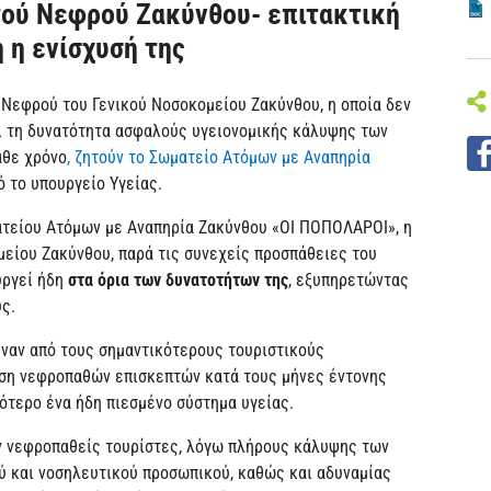
τού Νεφρού Ζακύνθου- επιτακτική
 η ενίσχυσή της
Νεφρού του Γενικού Νοσοκομείου Ζακύνθου, η οποία δεν
αι τη δυνατότητα ασφαλούς υγειονομικής κάλυψης των
άθε χρόνο
, ζητούν το Σωματείο Ατόμων με Αναπηρία
 το υπουργείο Υγείας.
ατείου Ατόμων με Αναπηρία Ζακύνθου «ΟΙ ΠΟΠΟΛΑΡΟΙ», η
είου Ζακύνθου, παρά τις συνεχείς προσπάθειες του
υργεί ήδη
στα όρια των δυνατοτήτων της
, εξυπηρετώντας
ς.
έναν από τους σημαντικότερους τουριστικούς
ση νεφροπαθών επισκεπτών κατά τους μήνες έντονης
σότερο ένα ήδη πιεσμένο σύστημα υγείας.
ν νεφροπαθείς τουρίστες, λόγω πλήρους κάλυψης των
ύ και νοσηλευτικού προσωπικού, καθώς και αδυναμίας