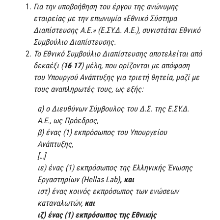
Για την υποβοήθηση του έργου της ανώνυμης
εταιρείας με την επωνυμία «Εθνικό Σύστημα
Διαπίστευσης Α.Ε.» (Ε.ΣΥ.Δ. Α.Ε.), συνιστάται Εθνικό
Συμβούλιο Διαπίστευσης.
Το Εθνικό Συμβούλιο Διαπίστευσης αποτελείται από
δεκαέξι (
16
17
) μέλη, που ορίζονται με απόφαση
του Υπουργού Ανάπτυξης για τριετή θητεία, μαζί με
τους αναπληρωτές τους, ως εξής:
α) ο Διευθύνων Σύμβουλος του Δ.Σ. της Ε.ΣΥ.Δ.
Α.Ε., ως Πρόεδρος,
β) ένας (1) εκπρόσωπος του Υπουργείου
Ανάπτυξης,
[…]
ιε) ένας (1) εκπρόσωπος της Ελληνικής Ένωσης
Εργαστηρίων (Hellas Lab)
,
και
ιστ) ένας κοινός εκπρόσωπος των ενώσεων
καταναλωτών,
και
ιζ) ένας (1) εκπρόσωπος της Εθνικής