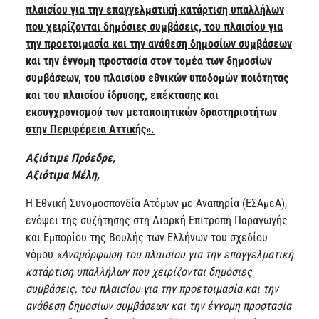
πλαισίου για την επαγγελματική κατάρτιση υπαλλήλων
που χειρίζονται δημόσιες συμβάσεις, του πλαισίου για
την προετοιμασία και την ανάθεση δημοσίων συμβάσεων
και την έννομη προστασία στον τομέα των δημοσίων
συμβάσεων, του πλαισίου εθνικών υποδομών ποιότητας
και του πλαισίου ίδρυσης, επέκτασης και
εκσυγχρονισμού των μεταποιητικών δραστηριοτήτων
στην Περιφέρεια Αττικής».
Αξιότιμε Πρόεδρε,
Αξιότιμα Μέλη,
Η Εθνική Συνομοσπονδία Ατόμων με Αναπηρία (ΕΣΑμεΑ),
ενόψει της συζήτησης στη Διαρκή Επιτροπή Παραγωγής
και Εμπορίου της Βουλής των Ελλήνων του σχεδίου
νόμου
«Αναμόρφωση του πλαισίου για την επαγγελματική
κατάρτιση υπαλλήλων που χειρίζονται δημόσιες
συμβάσεις, του πλαισίου για την προετοιμασία και την
ανάθεση δημοσίων συμβάσεων και την έννομη προστασία