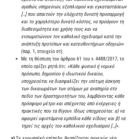
αγαθών, υπηρεσιών, εξοπλισμού και εγκαταστάσεων
[…] που απαιτούν την ελάχιστη δυνατή προσαρμογή
και το χαμηλότερο δυνατό κόστος, να προάγουν τη
διαθεσιμότητα και χρήση τους και να
ενσωματώνουν τον καθολικό σχεδιασμό κατά την
ανάπτυξη προτύπων και κατευθυντήριων οδηγιών
»
(παρ. 1, στοιχείο στ).
Με τη θέσπιση του άρθρου 61 του ν. 4488/2017, το
οποίο ορίζει ρητά ότι:
«Κάθε φυσικό ή νομικό
πρόσωπο, δημοσίου ή ιδιωτικού δικαίου,
υποχρεούται να διασφαλίζει την ισότιμη άσκηση
των δικαιωμάτων των ατόμων με αναπηρία στο
πεδίο των δραστηριοτήτων του, λαμβάνοντας κάθε
πρόσφορο μέτρο και απέχοντας από ενέργειες ή
πρακτικές που τα θίγουν. Ιδίως υποχρεούται: α) να
αφαιρεί υφιστάμενα εμπόδια κάθε είδους και β) να
τηρεί τις αρχές του καθολικού σχεδιασμού […]»
.
γ)
Σε ευρωπαϊκό επίπεδο, θεσπίζονται συνεχώς νέα