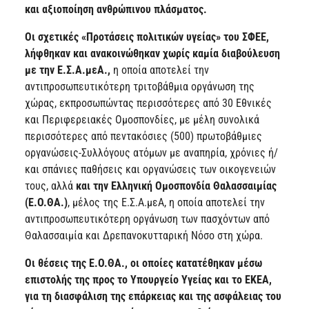
και αξιοποίηση ανθρώπινου πλάσματος.
Οι σχετικές «Προτάσεις πολιτικών υγείας» του ΣΦΕΕ,
λήφθηκαν και ανακοινώθηκαν χωρίς καμία διαβούλευση
με την Ε.Σ.Α.μεΑ.,
η οποία αποτελεί την
αντιπροσωπευτικότερη τριτοβάθμια οργάνωση της
χώρας, εκπροσωπώντας περισσότερες από 30 Εθνικές
και Περιφερειακές Ομοσπονδίες, με μέλη συνολικά
περισσότερες από πεντακόσιες (500) πρωτοβάθμιες
οργανώσεις-Συλλόγους ατόμων με αναπηρία, χρόνιες ή/
και σπάνιες παθήσεις και οργανώσεις των οικογενειών
τους, αλλά
και την Ελληνική Ομοσπονδία Θαλασσαιμίας
(Ε.Ο.ΘΑ.)
, μέλος της Ε.Σ.Α.μεΑ, η οποία αποτελεί την
αντιπροσωπευτικότερη οργάνωση των πασχόντων από
Θαλασσαιμία και Δρεπανοκυτταρική Νόσο στη χώρα.
Οι θέσεις της Ε.Ο.ΘΑ., οι οποίες κατατέθηκαν μέσω
επιστολής της προς το Υπουργείο Υγείας και το ΕΚΕΑ,
για τη διασφάλιση της επάρκειας και της ασφάλειας του