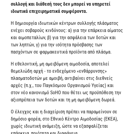
συλλογή και διάθεσή τους δεν μπορεί να υπηρετεί
ιδιωτικά επιχειρηματικά συμφέροντα.
Η δημιουργία ιδιωτικών κέντρων συλλογής πλάσματος
ενέχει σοβαρούς κινδύνους: α) για την επάρκεια αίματος
και αιμοπεταλίων, β) για την ασφάλεια των δοτών και
των ληπτών, γ) για την ισότητα πρόσβασης των
πασχόντων σε φαρμακευτικά προϊόντα από πλάσμα.
Η εθελοντική, μη αμειβόμενη αιμοδοσία, αποτελεί
θεμελιώδη αρχή - το ενδεχόμενο «ενθάρρυνσης»
πλασματοδοτών με αμοιβή, αντιβαίνει στις διεθνείς
αρχές (π.χ., του Παγκόσμιου Οργανισμού Υγείας) και
στον νέο κανονισμό SoHO που θέτει ως προϋπόθεση την
αξιοπρέπεια των δοτών και τη μη αμειβόμενη δωρεά.
Ο έλεγχος και η διαχείριση πρέπει να παραμείνουν σε
δημόσιο φορέα, στο Εθνικό Κέντρο Αιμοδοσίας (ΕΚΕΑ),
χωρίς ιδιωτική ανάμειξη, ώστε να εξασφαλίζεται
επάρκεια, ποιότητα και διαφάνεια.