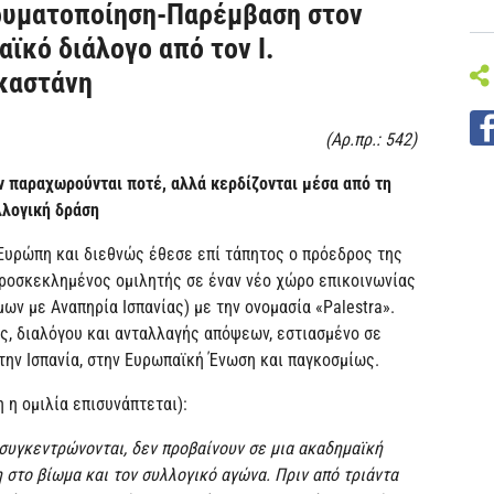
ρυματοποίηση-Παρέμβαση στον
ϊκό διάλογο από τον Ι.
καστάνη
(Αρ.πρ.: 542)
εν παραχωρούνται ποτέ, αλλά κερδίζονται μέσα από τη
λλογική δράση
Ευρώπη και διεθνώς έθεσε επί τάπητος ο πρόεδρος της
προσκεκλημένος ομιλητής σε έναν νέο χώρο επικοινωνίας
ων με Αναπηρία Ισπανίας) με την ονομασία «Palestra».
ς, διαλόγου και ανταλλαγής απόψεων, εστιασμένο σε
την Ισπανία, στην Ευρωπαϊκή Ένωση και παγκοσμίως.
 η ομιλία επισυνάπτεται):
συγκεντρώνονται, δεν προβαίνουν σε μια ακαδημαϊκή
 στο βίωμα και τον συλλογικό αγώνα. Πριν από τριάντα