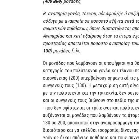
(
400
200
)
μονάδες,
θ. αναπηρία γονέα, τέκνου, αδελφού/ής ή συζύ
σύζυγο με αναπηρία σε ποσοστό εξήντα επτά το
σωματικών παθήσεων, όπως διαπιστώνεται από
Αναπηρίας και κατ’ εξαίρεση όταν τα άτομα έχο
προστασίας απαιτείται ποσοστό αναπηρίας τουλ
130
) μονάδες […]».
Οι μονάδες που λαμβάνουν οι υποψήφιοι για θ
κατηγορία του πολύτεκνου γονέα και τέκνου πο
οικογένειας (200) υπερβαίνουν σημαντικά τις 
συγγενείς τους (130). Η μεταχείριση αυτή είνα
με την πολυτεκνία και την τριτεκνία, δεν συνι
και οι συγγενείς τους βιώνουν στο πεδίο της
- που δεν υφίστανται οι τρίτεκνοι και πολύτεκ
αυξάνονται οι μονάδες που λαμβάνουν τα άτομα
130 σε 200, αποσκοπεί στην αναπροσαρμογή το
δικαιότερο και να επέλθει ισορροπία, δίνοντα
χρόνιες ή/και σπάνιες παθήσεις και τους συγγε