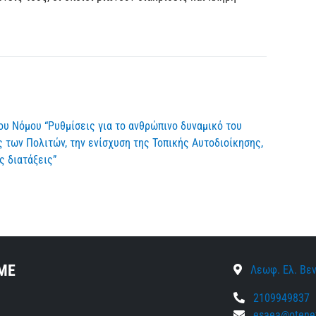
ίου Νόμου “Ρυθμίσεις για το ανθρώπινο δυναμικό του
 των Πολιτών, την ενίσχυση της Τοπικής Αυτοδιοίκησης,
ς διατάξεις”
ΜΕ
Λεωφ. Ελ. Βεν
2109949837
esaea@otenet