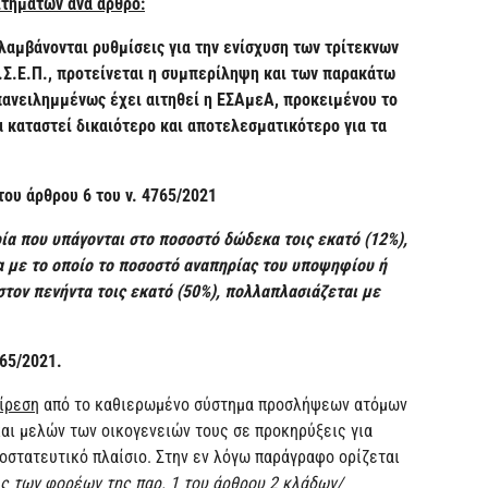
ιτημάτων ανά άρθρο:
λαμβάνονται ρυθμίσεις για την ενίσχυση των τρίτεκνων
Σ.Ε.Π., προτείνεται η συμπερίληψη και των παρακάτω
πανειλημμένως έχει αιτηθεί η ΕΣΑμεΑ, προκειμένου το
 καταστεί δικαιότερο και αποτελεσματικότερο για τα
ου άρθρου 6 του ν. 4765/2021
ία που υπάγονται στο ποσοστό δώδεκα τοις εκατό (12%),
 με το οποίο το ποσοστό αναπηρίας του υποψηφίου ή
τον πενήντα τοις εκατό (50%), πολλαπλασιάζεται με
765/2021.
ίρεση
από το καθιερωμένο σύστημα προσλήψεων ατόμων
και μελών των οικογενειών τους σε προκηρύξεις για
ροστατευτικό πλαίσιο. Στην εν λόγω παράγραφο ορίζεται
εις των φορέων της παρ. 1 του άρθρου 2 κλάδων/