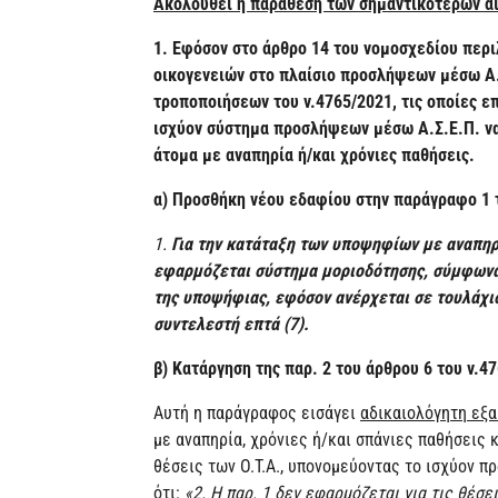
Ακολουθεί η παράθεση των σημαντικότερων α
1. Εφόσον στο άρθρο 14 του νομοσχεδίου περι
οικογενειών στο πλαίσιο προσλήψεων μέσω Α.
τροποποιήσεων του ν.4765/2021, τις οποίες ε
ισχύον σύστημα προσλήψεων μέσω Α.Σ.Ε.Π. να
άτομα με αναπηρία ή/και χρόνιες παθήσεις.
α)
Προσθήκη νέου εδαφίου στην παράγραφο 1 τ
1.
Για την κατάταξη των υποψηφίων με αναπηρ
εφαρμόζεται σύστημα μοριοδότησης, σύμφωνα
της υποψήφιας, εφόσον ανέρχεται σε τουλάχισ
συντελεστή επτά (7).
β) Κατάργηση της παρ. 2 του άρθρου 6 του ν.4
Αυτή η παράγραφος εισάγει
αδικαιολόγητη εξα
με αναπηρία, χρόνιες ή/και σπάνιες παθήσεις 
θέσεις των Ο.Τ.Α., υπονομεύοντας το ισχύον π
ότι:
«2. Η παρ. 1 δεν εφαρμόζεται για τις θέσ