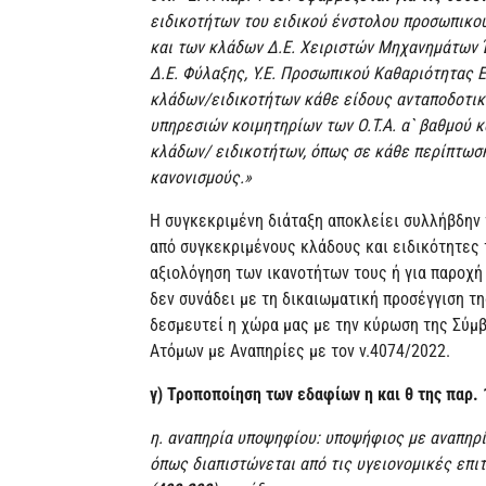
ειδικοτήτων του ειδικού ένστολου προσωπικο
και των κλάδων Δ.Ε. Χειριστών Μηχανημάτων Έρ
Δ.Ε. Φύλαξης, Υ.Ε. Προσωπικού Καθαριότητας 
κλάδων/ειδικοτήτων κάθε είδους ανταποδοτικ
υπηρεσιών κοιμητηρίων των Ο.Τ.Α. α` βαθμού 
κλάδων/ ειδικοτήτων, όπως σε κάθε περίπτωση
κανονισμούς.»
Η συγκεκριμένη διάταξη αποκλείει συλλήβδην 
από συγκεκριμένους κλάδους και ειδικότητες 
αξιολόγηση των ικανοτήτων τους ή για παροχή
δεν συνάδει με τη δικαιωματική προσέγγιση τη
δεσμευτεί η χώρα μας με την κύρωση της Σύμ
Ατόμων με Αναπηρίες με τον ν.4074/2022.
γ) Τροποποίηση των εδαφίων η και θ της παρ. 
η. αναπηρία υποψηφίου: υποψήφιος με αναπηρί
όπως διαπιστώνεται από τις υγειονομικές επι