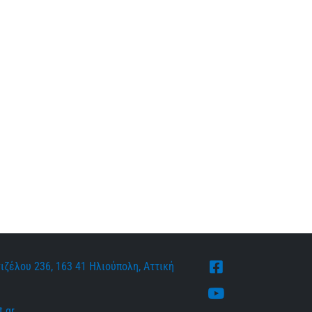
ιζέλου 236, 163 41 Ηλιούπολη, Αττική
Facebook
Youtube
.gr