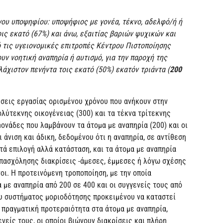
γου υποψηφίου: υποψήφιος με γονέα, τέκνο, αδελφό/ή ή
ις εκατό (67%) και άνω, εξαιτίας βαριών ψυχικών και
 τις υγειονομικές επιτροπές Κέντρου Πιστοποίησης
υν νοητική αναπηρία ή αυτισμό, για την παροχή της
άχιστον πενήντα τοις εκατό (50%) εκατόν τριάντα (
200
έσεις εργασίας ορισμένου χρόνου που ανήκουν στην
λύτεκνης οικογένειας (300) και τα τέκνα τρίτεκνης
μονάδες που λαμβάνουν τα άτομα με αναπηρία (200) και οι
ι άνιση και άδικη, δεδομένου ότι η αναπηρία, σε αντίθεση
στά επιλογή αλλά κατάσταση, και τα άτομα με αναπηρία
 απασχόλησης διακρίσεις -άμεσες, έμμεσες ή λόγω σχέσης
νοι. Η προτεινόμενη τροποποίηση, με την οποία
 με αναπηρία από 200 σε 400 και οι συγγενείς τους από
υ συστήματος μοριοδότησης προκειμένου να καταστεί
ς πραγματική προτεραιότητα στα άτομα με αναπηρία,
νείς τους, οι οποίοι βιώνουν διακρίσεις και πλήρη