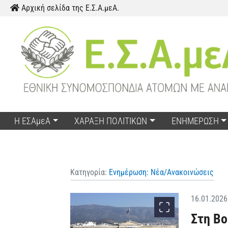
Παράκαμψη προς το περιεχόμενο
Αρχική σελίδα της Ε.Σ.Α.μεΑ.
Η ΕΣΑμεΑ
ΧΑΡΑΞΗ ΠΟΛΙΤΙΚΩΝ
ΕΝΗΜΕΡΩΣΗ
Κατηγορία:
Ενημέρωση: Νέα/Ανακοινώσεις
16.01.2026
Στη Βο