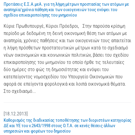
Προτάσεις Ε.Σ.Α.μεΑ. για τη λήψη μέτρων προστασίας των ατόμων με
αναπηρία/χρόνια πάθηση και των οικογενειών τους ενόψει του
σχεδίου επικαιροποίησης του μνημονίου
Κύριε Πρωθυπουργέ, Κύριοι Πρόεδροι, Στην παρούσα κρίσιμη
περίοδο με δεδομένη τη δεινή οικονομική θέση των ατόμων με
αναπηρία, χρόνιες παθήσεις και των οικογενειών τους απαιτείται
η λήψη πρόσθετων προστατευτικών μέτρων κατά το σχεδιασμό
νέων οικονομικών και κοινωνικών πολιτικών, βάσει του σχεδίου
επικαιροποίησης του μνημονίου το οποίο ήρθε τις τελευταίες
δύο ημέρες στο φώς τη δημοσιότητας και ενόψει του
κατεπείγοντος νομοσχεδίου του Υπουργείο Οικονομικών που
αφορά σε επείγοντα φορολογικά και λοιπά οικονομικά θέματα.
Στο σχεδιασμό...
[18.12.2013]
Καθορισμός της διαδικασίας τοποθέτησης των διοριστέων κατηγορίας
ΔΕ και ΥΕ του ν.2643/1998 στους Ο.Τ.Α. σε κενές θέσεις άλλων
υπηρεσιών και φορέων του δημοσίου