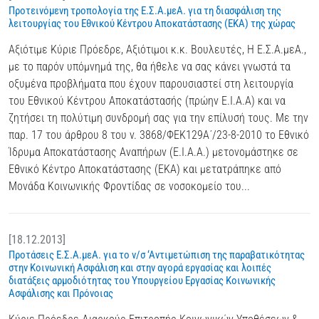
Προτεινόμενη τροπολογία της Ε.Σ.Α.μεΑ. για τη διασφάλιση της
λειτουργίας του Εθνικού Κέντρου Αποκατάστασης (ΕΚΑ) της χώρας
Αξιότιμε Κύριε Πρόεδρε, Αξιότιμοι κ.κ. Βουλευτές, Η Ε.Σ.Α.μεΑ.,
με το παρόν υπόμνημά της, θα ήθελε να σας κάνει γνωστά τα
οξυμένα προβλήματα που έχουν παρουσιαστεί στη λειτουργία
του Εθνικού Κέντρου Αποκατάστασής (πρώην Ε.Ι.Α.Α) και να
ζητήσει τη πολύτιμη συνδρομή σας για την επίλυσή τους. Με την
παρ. 17 του άρθρου 8 του ν. 3868/ΦΕΚ129Α΄/23-8-2010 το Εθνικό
Ίδρυμα Αποκατάστασης Αναπήρων (Ε.Ι.Α.Α.) μετονομάστηκε σε
Εθνικό Κέντρο Αποκατάστασης (ΕΚΑ) και μετατράπηκε από
Μονάδα Κοινωνικής Φροντίδας σε νοσοκομείο του...
[18.12.2013]
Προτάσεις Ε.Σ.Α.μεΑ. για το ν/σ ‘Αντιμετώπιση της παραβατικότητας
στην Κοινωνική Ασφάλιση και στην αγορά εργασίας και λοιπές
διατάξεις αρμοδιότητας του Υπουργείου Εργασίας Κοινωνικής
Ασφάλισης και Πρόνοιας