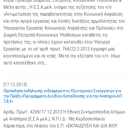
Κύριε Πρόεδρε Διαρκούς Επιτροπής Κοινωνικών Υποθέσεων &
Μέλη αυτής , Η Ε.Σ.Α.μεΑ. ενόψει της συζήτησης του ν/σ
«Αντιμετώπιση της παραβατικότητας στην Κοινωνική Ασφάλιση
και στην αγορά εργασίας και λοιπές διατάξεις αρμοδιότητας του
Υπουργείου Εργασίας Κοινωνικής Ασφάλισης και Πρόνοιας» στη
Διαρκή Επιτροπή Κοινωνικών Υποθέσεων καταθέτει τις
προτάσεις της, οι οποίες έχουν κατατεθεί στον Υπουργό
Εργασίας με το υπ’ αριθ. πρωτ. 764/22-2-2013 έγγραφό μας
κοινοποιούμενο και σε εσάς. Μετά την εξέταση του ν/σ όπως
αυτό κατατέθηκε στη...
[17.12.2013]
Πρόσκληση εκδήλωσης ενδιαφέροντος Εξωτερικών Συνεργατών για
την Πράξη «Προγράμματα Δια Βίου Εκπαίδευσης για την Αναπηρία-ΑΠ
7,8,9»
Αριθμ. Πρωτ.: 4269/17.12.2013 Η Εθνική Συνομοσπονδία Ατόμων
με Αναπηρία (Ε.Σ.Α.μεΑ.), Ν.Π.Ι.Δ.- Μη Κερδοσκοπικού
Χαρακτήρα, στο πλαίσιο του Ε.Π. «ΕΚΠΑΙΔΕΥΣΗ ΚΑΙ ΔΙΑ ΒΙΟΥ