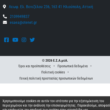
Λεωφ. Ελ. Βενιζέλου 236, 163 41 Ηλιούπολη, Αττική
2109949837
esaea@otenet.gr
Facebook
Youtube
Instagram
Twitter
© 2026 Ε.Σ.Α.μεΑ.
Όροι και προϋποθέσεις
•
Προσωπικά δεδομένα
•
Πολιτική cookies
•
Γενική πολιτική προστασίας προσωπικών δεδομένων
Χρησιμοποιούμε cookies σε αυτόν τον ιστότοπο για την εξατομίκευση του
περιεχομένου και την ανάλυση την επισκεψιμότητας. Παρακαλούμε, αποφασ
εάν επιθυμείτε την αποδοχή των cookies στην ιστοσελίδα μας.