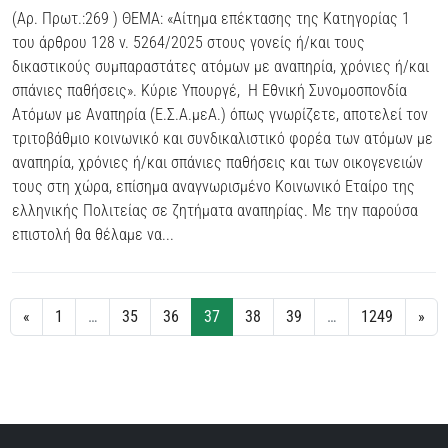
(Αρ. Πρωτ.:269 ) ΘΕΜΑ: «Αίτημα επέκτασης της Κατηγορίας 1
του άρθρου 128 ν. 5264/2025 στους γονείς ή/και τους
δικαστικούς συμπαραστάτες ατόμων με αναπηρία, χρόνιες ή/και
σπάνιες παθήσεις». Κύριε Υπουργέ, Η Εθνική Συνομοσπονδία
Ατόμων με Αναπηρία (Ε.Σ.Α.μεΑ.) όπως γνωρίζετε, αποτελεί τον
τριτοβάθμιο κοινωνικό και συνδικαλιστικό φορέα των ατόμων με
αναπηρία, χρόνιες ή/και σπάνιες παθήσεις και των οικογενειών
τους στη χώρα, επίσημα αναγνωρισμένο Κοινωνικό Εταίρο της
ελληνικής Πολιτείας σε ζητήματα αναπηρίας. Με την παρούσα
επιστολή θα θέλαμε να...
«
1
…
35
36
37
38
39
…
1249
»