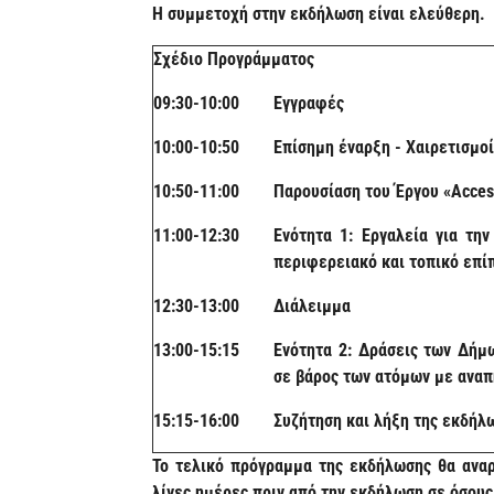
Η συμμετοχή στην εκδήλωση είναι ελεύθερη.
Σχέδιο Προγράμματος
0
9
:
3
0-
10
:
0
0
Εγγραφές
10:00
-1
0
:50
Επίσημη έναρξη - Χαιρετισμο
10:50-11:00
Παρουσίαση του Έργου «Acces
11:00-12:30
Ενότητα 1:
Εργαλεία για τη
περιφερειακό και τοπικό επ
12:
30
-1
3
:
00
Διάλειμμα
1
3
:
00
-1
5:15
Ενότητα 2: Δράσεις των Δήμ
σε βάρος των ατόμων με ανα
15:
15
-16:00
Συζήτηση και λήξη της εκδή
Το τελικό πρόγραμμα της εκδήλωσης θα αναρ
λίγες ημέρες πριν από την εκδήλωση σε όσου