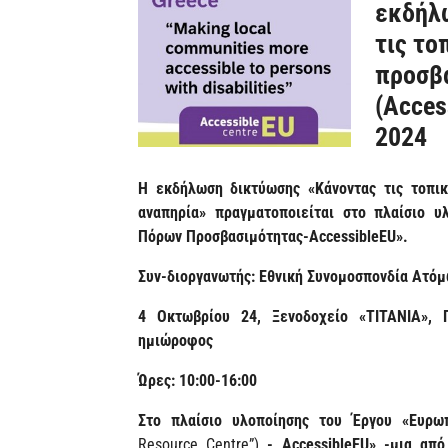
εκδήλ
τις το
προσβά
(Acces
2024
H εκδήλωση δικτύωσης «Κάνοντας τις τοπικ
αναπηρία» πραγματοποιείται στο πλαίσιο 
Πόρων Προσβασιμότητας-AccessibleEU».
Συν-διοργανωτής: Εθνική Συνομοσπονδία Ατόμ
4 Οκτωβρίου 24, Ξενοδοχείο «TITANIA», 
ημιώροφος
Ώρες: 10:00-16:00
Στο πλαίσιο υλοποίησης του Έργου «Ευρ
Resource Centre”)
-
AccessibleEU
» -μια από