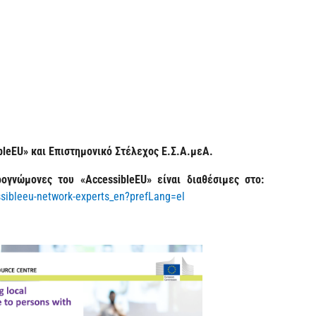
bleEU» και Επιστημονικό Στέλεχος Ε.Σ.Α.μεΑ.
ρογνώμονες του «
AccessibleEU
» είναι διαθέσιμες στο:
ssibleeu-network-experts_en?prefLang=el