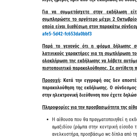
Για να συμμετάσχετε στην εκδήλωση εί
συμπληρώστε το αργότερο μέχρι 2 Οκτωβρίο
οποία είναι διαθέσιμη
στον παρακάτω σύνδεσ
afe5-5d42-fc653da0bbf3
Παρά το γεγονός ότι η φόρμα δήλωσης συ
λατινικούς χαρακτήρες για τη συμπλήρωση το
ολοκλήρωση της εκδήλωσης να λάβετε αυτόμα
πιστοποιητικό παρακολούθησης. Σε αντίθετη π
Προσοχή
: Κατά την εγγραφή σας δεν αποστέ
παρακολούθηση της εκδήλωσης. Ο σύνδεσμος 
στην ηλεκτρονική διεύθυνση που έχετε δηλώσ
Πληροφορίες για την προσβασιμότητα της αίθ
Η αίθουσα που θα πραγματοποιηθεί η εκ
αμαξιδίου (ράμπα στην κεντρική είσοδο 
ανελκυστήρα, προσβάσιμο wc δίπλα από τη