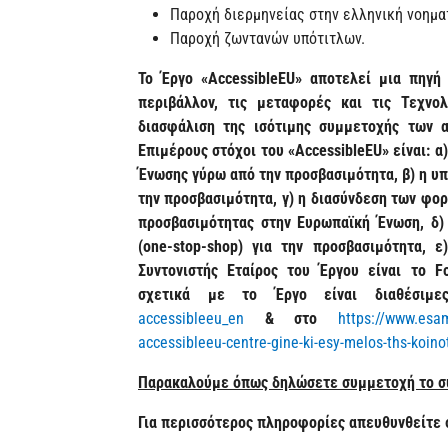
Παροχή διερμηνείας στην ελληνική νοημα
Παροχή ζωντανών υπότιτλων.
Το Έργο «
AccessibleEU
» αποτελεί μια πηγή
περιβάλλον, τις μεταφορές και τις Τεχνο
διασφάλιση της ισότιμης συμμετοχής των 
Επιμέρους στόχοι του «
AccessibleEU
» είναι: 
Ένωσης γύρω από την προσβασιμότητα, β) η υ
την προσβασιμότητα, γ) η διασύνδεση των φο
προσβασιμότητας στην Ευρωπαϊκή Ένωση, δ) 
(
one
-
stop
-
shop
) για την προσβασιμότητα, ε
Συντονιστής Εταίρος του Έργου είναι το
F
σχετικά με το Έργο είναι διαθέσιμ
accessibleeu_en
& στο
https://www.esam
accessibleeu-centre-gine-ki-esy-melos-ths-koino
Παρακαλούμε όπως δηλώσετε συμμετοχή το σ
Για περισσότερος πληροφορίες απευθυνθείτε 