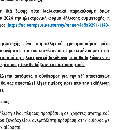
τε διά ζώσης είτε διαδικτυακά παρακαλούμε όπως
υ 2024 την ηλεκτρονική φόρμα δήλωσης συμμετοχής, η
μο:
https://ec.europa.eu/eusurvey/runner/415a9291-1f43-
μμετοχής είναι στη ελληνική, χρησιμοποιήστε μόνο
υ ονόματος και του επιθέτου σας
προκειμένου μετά την
τα από την ηλεκτρονική διεύθυνση που θα δηλώσετε το
ερίπτωση, δεν θα λάβετε το πιστοποιητικό.
λλεται αυτόματα ο σύνδεσμος για την εξ’ αποστάσεως
θα σας αποσταλεί λίγες ημέρες πριν από την εκδήλωση
ει.
ουσας.
δήλωση είναι πλήρως προσβάσιμη σε χρήστες αναπηρικού
του ξενοδοχείου, ανεμπόδιστη πρόσβαση στην αίθουσα με
ν αίθουσα).