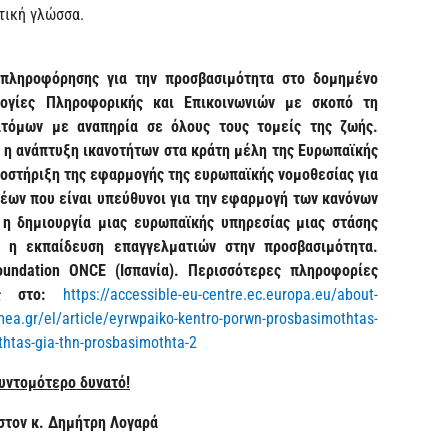
τική γλώσσα.
 πληροφόρησης για την προσβασιμότητα στο δομημένο
λογίες Πληροφορικής και Επικοινωνιών με σκοπό τη
ατόμων με αναπηρία σε όλους τους τομείς της ζωής.
α) η ανάπτυξη ικανοτήτων στα κράτη μέλη της Ευρωπαϊκής
ποστήριξη της εφαρμογής της ευρωπαϊκής νομοθεσίας για
ρέων που είναι υπεύθυνοι για την εφαρμογή των κανόνων
η δημιουργία μιας ευρωπαϊκής υπηρεσίας μιας στάσης
) η εκπαίδευση επαγγελματιών στην προσβασιμότητα.
oundation
ONCE
(Ισπανία). Περισσότερες πληροφορίες
ες στο:
https://accessible-eu-centre.ec.europa.eu/about-
ea.gr/el/article/eyrwpaiko-kentro-porwn-prosbasimothtas-
thtas-gia-thn-prosbasimothta-2
υντομότερο δυνατό!
στον κ. Δημήτρη Λογαρά