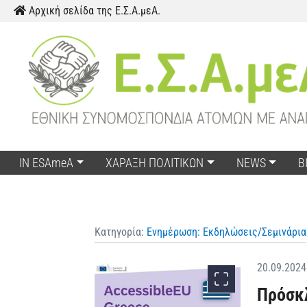
Skip to content
Αρχική σελίδα της Ε.Σ.Α.μεΑ.
IN ESAmeA
ΧΑΡΑΞΗ ΠΟΛΙΤΙΚΩΝ
NEWS
Β
Κατηγορία:
Ενημέρωση: Εκδηλώσεις/Σεμινάρια
20.09.2024
Πρόσκλ