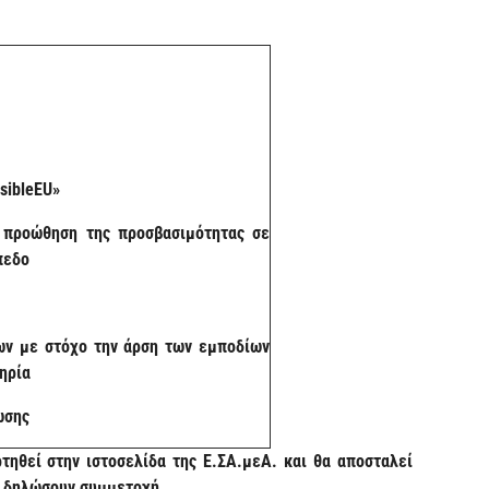
ί
sibleEU»
ν προώθηση της προσβασιμότητας σε
ίπεδο
ων με στόχο την άρση των εμποδίων
πηρία
λωσης
τηθεί στην ιστοσελίδα της Ε.ΣΑ.μεΑ. και θα αποσταλεί
ς δηλώσουν συμμετοχή.