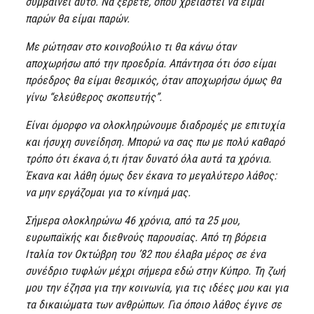
συμβαίνει αυτό. Να ξέρετε, όπου χρειαστεί να είμαι
παρών θα είμαι παρών.
Με ρώτησαν στο κοινοβούλιο τι θα κάνω όταν
αποχωρήσω από την προεδρία. Απάντησα ότι όσο είμαι
πρόεδρος θα είμαι θεσμικός, όταν αποχωρήσω όμως θα
γίνω “ελεύθερος σκοπευτής”.
Είναι όμορφο να ολοκληρώνουμε διαδρομές με επιτυχία
και ήσυχη συνείδηση. Μπορώ να σας πω με πολύ καθαρό
τρόπο ότι έκανα ό,τι ήταν δυνατό όλα αυτά τα χρόνια.
Έκανα και λάθη όμως δεν έκανα το μεγαλύτερο λάθος:
να μην εργάζομαι για το κίνημά μας.
Σήμερα ολοκληρώνω 46 χρόνια, από τα 25 μου,
ευρωπαϊκής και διεθνούς παρουσίας. Από τη βόρεια
Ιταλία τον Οκτώβρη του ’82 που έλαβα μέρος σε ένα
συνέδριο τυφλών μέχρι σήμερα εδώ στην Κύπρο. Τη ζωή
μου την έζησα για την κοινωνία, για τις ιδέες μου και για
τα δικαιώματα των ανθρώπων. Για όποιο λάθος έγινε σε