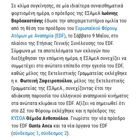
Σε κλίμα συγκίνησης, σε μία ιδιαίτερα συναισθηματικά
φορτισμένη ημέρα, ο πρόεδρος της ΕΣΑμεΑ
Ιωάννης
Βαρδακαστάνης
έδωσε την αποχαιρετιστήρια ομιλία του
από τη θέση του προέδρου του
Ευρωπαϊκού Φόρουμ
Ατόμων με Αναπηρία (EDF)
, το Σάββατο 9 Μαΐου, στο
πλαίσιο της Ετήσιας Γενικής Συνέλευσης του EDF.
Σύμφωνα με τα αποτελέσματα των εκλογών που
διεξήχθησαν την επόμενη ημέρα, η ΕΣΑμεΑ συνεχίζει να
συμμετέχει στο ανώτατο επίπεδο στην ηγεσία του EDF,
καθώς μέλος της Εκτελεστικής Γραμματείας εκλέχθηκε
η κ.
Φωτεινή Ζαφειροπούλου
, μέλος της Εκτελεστικής
Γραμματείας της ΕΣΑμεΑ., συνεχίζοντας έτσι την
αδιάκοπη παρουσία του ελληνικού αναπηρικού κινήματος
στα ανώτατα κλιμάκια του EDF. Αξίζει να σημειωθεί ότι
στο ΔΣ του Φόρουμ εκλέχθηκε και η πρόεδρος της
ΚΥΣΟΑ
Θέμιδα Ανθοπούλου
. Γνωρίστε την νέα πρόεδρο
του EDF
Gunta
Anca
και τα νέα όργανα του EDF
(
σύνδεσμος 1
,
σύνδεσμος 2
).